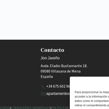
Contacto
Jon Jareño
Avda. Eladio Bustamante 18.
09580 Villasana de Mena
España
+34 675 602 960
Para proporcionar la mejo
apartamentoscadagua@gmail.com
acceder a la información d
datos como el comportamie
retirar el consentimiento
VACIDAD
|
CONDICIONES GENERALES
|
POLÍTICA DE COOKIES