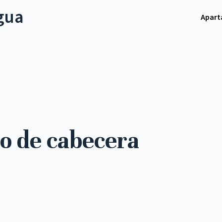
gua
Apar
to de cabecera