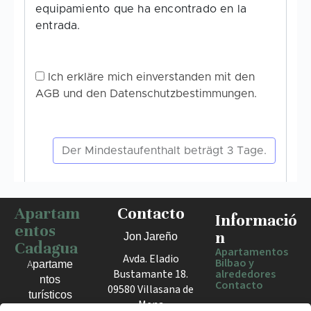
Apartam
Contacto
Informació
entos
n
Jon Jareño
Cadagua
Apartamentos
Avda. Eladio
Bilbao y
Apartame
Bustamante 18.
alrededores
ntos
Contacto
09580 Villasana de
turísticos
Mena
en Bilbao,