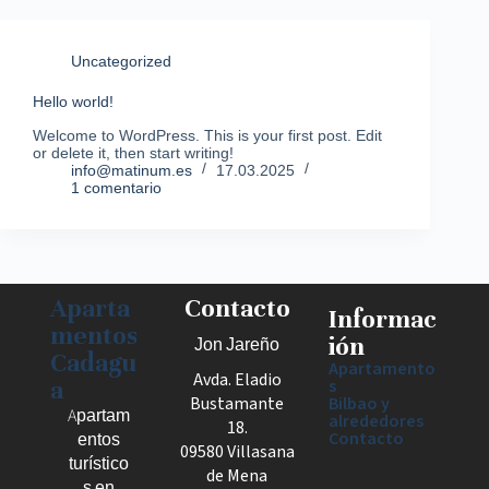
Uncategorized
Hello world!
Welcome to WordPress. This is your first post. Edit
or delete it, then start writing!
info@matinum.es
17.03.2025
1 comentario
Aparta
Contacto
Informac
mentos
ión
Jon Jareño
Cadagu
Apartamento
Avda. Eladio
a
s
Bustamante
Bilbao y
Apartam
alrededores
18.
Contacto
entos
09580 Villasana
turístico
de Mena
s en