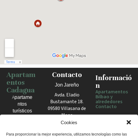
Apartam
Contacto
Haz clic para activar el mapa
Informació
entos
n
Jon Jareño
Cadagua
Apartamentos
Avda. Eladio
Bilbao y
Apartame
Bustamante 18.
alrededores
ntos
Contacto
09580 Villasana de
turísticos
Mena
en Bilbao,
España
Cookies
Berango y
el Valle
+34 675 602
Para proporcionar la mejor experiencia, utilizamos tecnologías como las