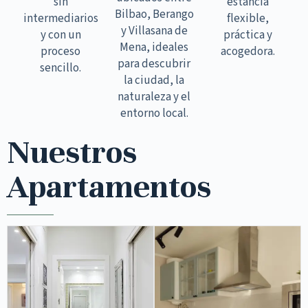
sin
estancia
Bilbao, Berango
intermediarios
flexible,
y Villasana de
y con un
práctica y
Mena, ideales
proceso
acogedora.
para descubrir
sencillo.
la ciudad, la
naturaleza y el
entorno local.
Nuestros
Apartamentos