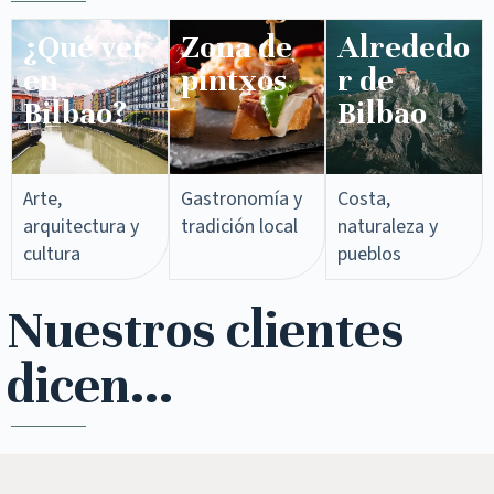
¿Qué ver
Zona de
Alrededo
en
pintxos​
r de
Bilbao?
Bilbao
Arte,
Gastronomía y
Costa,
arquitectura y
tradición local
naturaleza y
cultura
pueblos
Nuestros clientes
dicen...