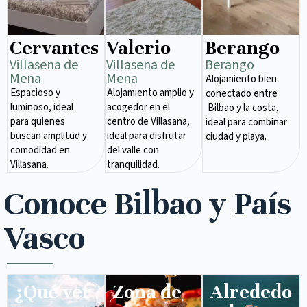
Cervantes
Valerio
Berango
Villasena de
Villasena de
Berango
Mena​
Mena​
Alojamiento bien
Espacioso y
Alojamiento amplio y
conectado entre
luminoso, ideal
acogedor en el
Bilbao y la costa,
para quienes
centro de Villasana,
ideal para combinar
buscan amplitud y
ideal para disfrutar
ciudad y playa.
comodidad en
del valle con
Villasana.
tranquilidad.
Conoce Bilbao y País
Vasco
¿Qué ver
Zona de
Alrededo