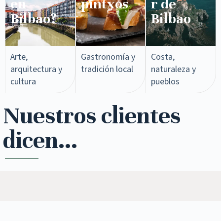
en
pintxos​
r de
Bilbao?
Bilbao
Arte,
Gastronomía y
Costa,
arquitectura y
tradición local
naturaleza y
cultura
pueblos
Nuestros clientes
dicen...