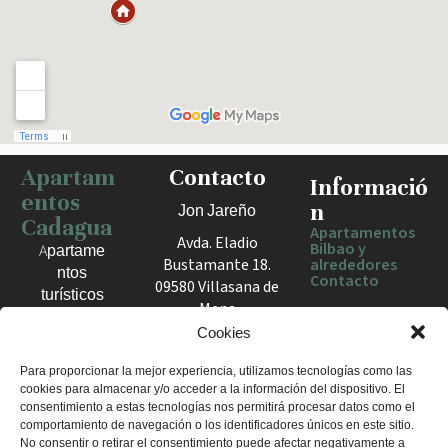
Apartam
Contacto
Haz clic para activar el mapa
Informació
entos
n
Jon Jareño
Cadagua
Apartamentos
Avda. Eladio
Bilbao y
Apartame
Bustamante 18.
alrededores
ntos
Contacto
09580 Villasana de
turísticos
Mena
en Bilbao,
España
Cookies
Berango y
el Valle
+34 675 602
Para proporcionar la mejor experiencia, utilizamos tecnologías como las
de Mena.
cookies para almacenar y/o acceder a la información del dispositivo. El
960
Estancias
consentimiento a estas tecnologías nos permitirá procesar datos como el
apartamentosc
cómodas
comportamiento de navegación o los identificadores únicos en este sitio.
adagua@gmail
No consentir o retirar el consentimiento puede afectar negativamente a