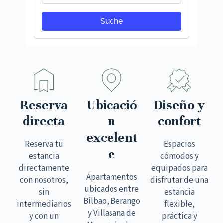
Reserva
Ubicació
Diseño y
directa
n
confort
excelent
Reserva tu
Espacios
e
estancia
cómodos y
directamente
equipados para
Apartamentos
con nosotros,
disfrutar de una
ubicados entre
sin
estancia
Bilbao, Berango
intermediarios
flexible,
y Villasana de
y con un
práctica y