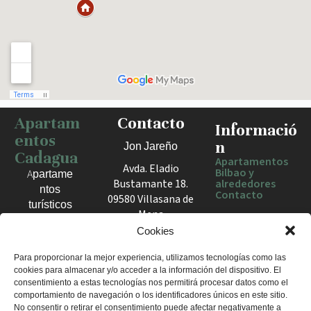
Apartam
Contacto
Haz clic para activar el mapa
Informació
entos
n
Jon Jareño
Cadagua
Apartamentos
Avda. Eladio
Bilbao y
Apartame
Bustamante 18.
alrededores
ntos
Contacto
09580 Villasana de
turísticos
Mena
en Bilbao,
España
Cookies
Berango y
el Valle
+34 675 602
Para proporcionar la mejor experiencia, utilizamos tecnologías como las
de Mena.
cookies para almacenar y/o acceder a la información del dispositivo. El
960
Estancias
consentimiento a estas tecnologías nos permitirá procesar datos como el
apartamentosc
cómodas
comportamiento de navegación o los identificadores únicos en este sitio.
adagua@gmail
No consentir o retirar el consentimiento puede afectar negativamente a