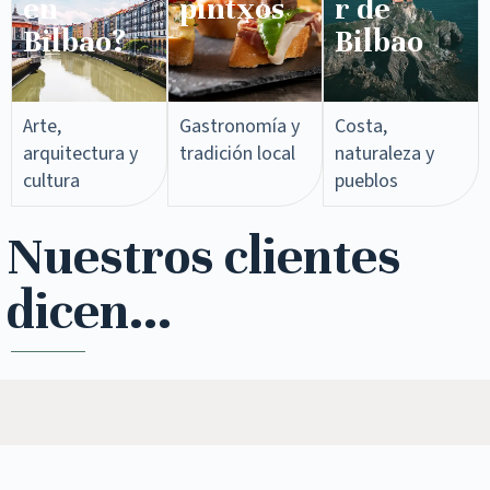
en
pintxos​
r de
Bilbao?
Bilbao
Arte,
Gastronomía y
Costa,
arquitectura y
tradición local
naturaleza y
cultura
pueblos
Nuestros clientes
dicen...