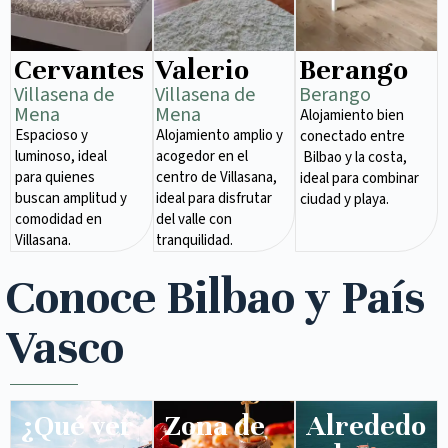
Cervantes
Valerio
Berango
Villasena de
Villasena de
Berango
Mena​
Mena​
Alojamiento bien
Espacioso y
Alojamiento amplio y
conectado entre
luminoso, ideal
acogedor en el
Bilbao y la costa,
para quienes
centro de Villasana,
ideal para combinar
buscan amplitud y
ideal para disfrutar
ciudad y playa.
comodidad en
del valle con
Villasana.
tranquilidad.
Conoce Bilbao y País
Vasco
¿Qué ver
Zona de
Alrededo