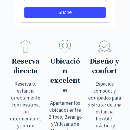
Reserva
Ubicació
Diseño y
directa
n
confort
excelent
Reserva tu
Espacios
e
estancia
cómodos y
directamente
equipados para
Apartamentos
con nosotros,
disfrutar de una
ubicados entre
sin
estancia
Bilbao, Berango
intermediarios
flexible,
y Villasana de
y con un
práctica y