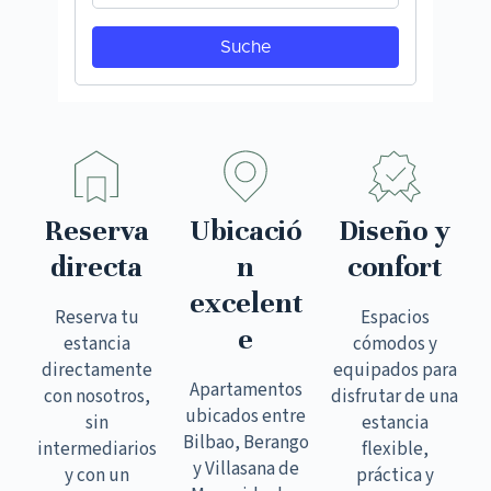
Reserva
Ubicació
Diseño y
directa
n
confort
excelent
Reserva tu
Espacios
e
estancia
cómodos y
directamente
equipados para
Apartamentos
con nosotros,
disfrutar de una
ubicados entre
sin
estancia
Bilbao, Berango
intermediarios
flexible,
y Villasana de
y con un
práctica y