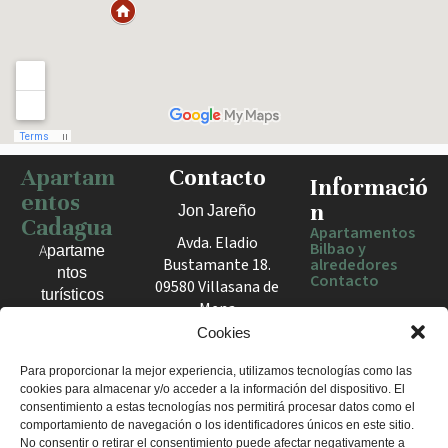
Apartam
Contacto
Haz clic para activar el mapa
Informació
entos
n
Jon Jareño
Cadagua
Apartamentos
Avda. Eladio
Bilbao y
Apartame
Bustamante 18.
alrededores
ntos
Contacto
09580 Villasana de
turísticos
Mena
en Bilbao,
España
Cookies
Berango y
el Valle
+34 675 602
Para proporcionar la mejor experiencia, utilizamos tecnologías como las
de Mena.
cookies para almacenar y/o acceder a la información del dispositivo. El
960
Estancias
consentimiento a estas tecnologías nos permitirá procesar datos como el
apartamentosc
cómodas
comportamiento de navegación o los identificadores únicos en este sitio.
adagua@gmail
No consentir o retirar el consentimiento puede afectar negativamente a