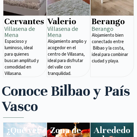
Cervantes
Valerio
Berango
Villasena de
Villasena de
Berango
Mena​
Mena​
Alojamiento bien
Espacioso y
Alojamiento amplio y
conectado entre
luminoso, ideal
acogedor en el
Bilbao y la costa,
para quienes
centro de Villasana,
ideal para combinar
buscan amplitud y
ideal para disfrutar
ciudad y playa.
comodidad en
del valle con
Villasana.
tranquilidad.
Conoce Bilbao y País
Vasco
¿Qué ver
Zona de
Alrededo