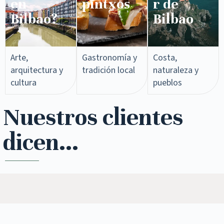
en
pintxos​
r de
Bilbao?
Bilbao
Arte,
Gastronomía y
Costa,
arquitectura y
tradición local
naturaleza y
cultura
pueblos
Nuestros clientes
dicen...