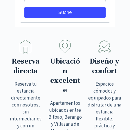
Reserva
Ubicació
Diseño y
directa
n
confort
excelent
Reserva tu
Espacios
e
estancia
cómodos y
directamente
equipados para
Apartamentos
con nosotros,
disfrutar de una
ubicados entre
sin
estancia
Bilbao, Berango
intermediarios
flexible,
y Villasana de
y con un
práctica y