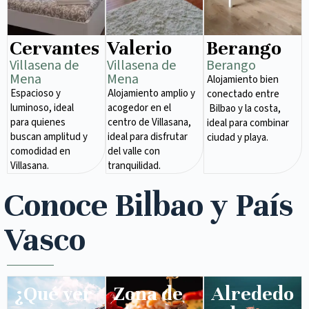
Cervantes
Valerio
Berango
Villasena de
Villasena de
Berango
Mena​
Mena​
Alojamiento bien
Espacioso y
Alojamiento amplio y
conectado entre
luminoso, ideal
acogedor en el
Bilbao y la costa,
para quienes
centro de Villasana,
ideal para combinar
buscan amplitud y
ideal para disfrutar
ciudad y playa.
comodidad en
del valle con
Villasana.
tranquilidad.
Conoce Bilbao y País
Vasco
¿Qué ver
Zona de
Alrededo