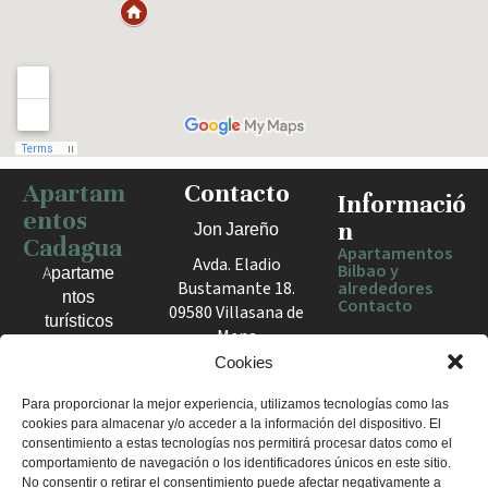
Apartam
Contacto
Haz clic para activar el mapa
Informació
entos
n
Jon Jareño
Cadagua
Apartamentos
Avda. Eladio
Bilbao y
Apartame
Bustamante 18.
alrededores
ntos
Contacto
09580 Villasana de
turísticos
Mena
en Bilbao,
España
Cookies
Berango y
el Valle
+34 675 602
Para proporcionar la mejor experiencia, utilizamos tecnologías como las
de Mena.
cookies para almacenar y/o acceder a la información del dispositivo. El
960
Estancias
consentimiento a estas tecnologías nos permitirá procesar datos como el
apartamentosc
cómodas
comportamiento de navegación o los identificadores únicos en este sitio.
adagua@gmail
No consentir o retirar el consentimiento puede afectar negativamente a