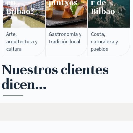
en
pintxos​
r de
Bilbao?
Bilbao
Arte,
Gastronomía y
Costa,
arquitectura y
tradición local
naturaleza y
cultura
pueblos
Nuestros clientes
dicen...