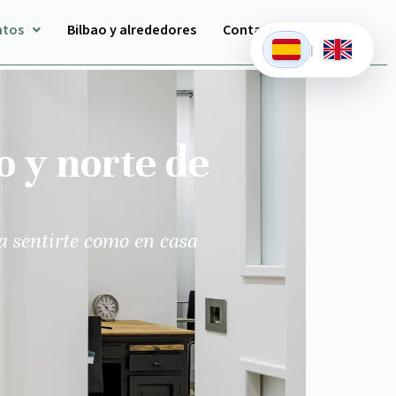
ntos
Bilbao y alrededores
Contacto
|
o y norte de
a sentirte como en casa