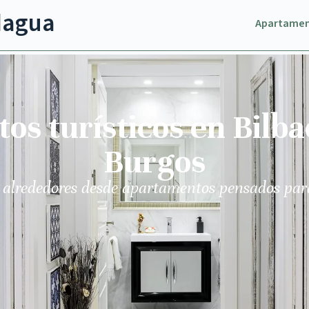
dagua
Apartame
s turísticos en Bilba
Burgos
 alrededores desde apartamentos pensados par