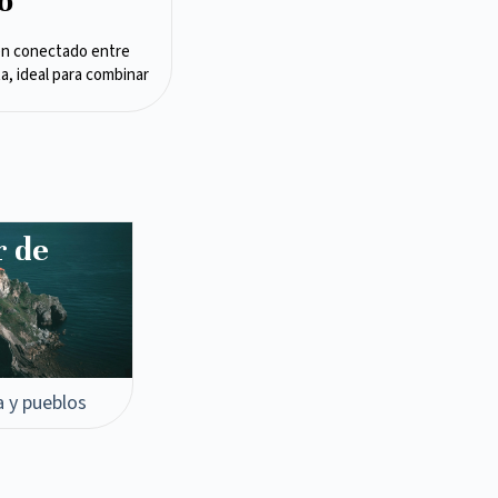
o
en conectado entre
ta, ideal para combinar
r de
a y pueblos