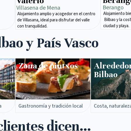
Berang
Valerio
Berango
Villasena de Mena​
Alojamiento bi
Alojamiento amplio y acogedor en el centro
Bilbao y la cos
de Villasana, ideal para disfrutar del valle
ciudad y playa.
con tranquilidad.
lbao y País Vasco
Zona de pintxos​
Alrededo
Bilbao
a
Gastronomía y tradición local
Costa, naturalez
lientes dicen...