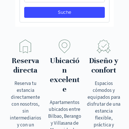
Reserva
Ubicació
Diseño y
directa
n
confort
excelent
Reserva tu
Espacios
e
estancia
cómodos y
directamente
equipados para
Apartamentos
con nosotros,
disfrutar de una
ubicados entre
sin
estancia
Bilbao, Berango
intermediarios
flexible,
y Villasana de
y con un
práctica y