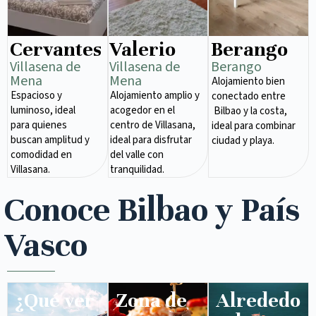
Cervantes
Valerio
Berango
Villasena de
Villasena de
Berango
Mena​
Mena​
Alojamiento bien
Espacioso y
Alojamiento amplio y
conectado entre
luminoso, ideal
acogedor en el
Bilbao y la costa,
para quienes
centro de Villasana,
ideal para combinar
buscan amplitud y
ideal para disfrutar
ciudad y playa.
comodidad en
del valle con
Villasana.
tranquilidad.
Conoce Bilbao y País
Vasco
¿Qué ver
Zona de
Alrededo