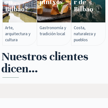
en
pintxos​
r de
Bilbao?
Bilbao
Arte,
Gastronomía y
Costa,
arquitectura y
tradición local
naturaleza y
cultura
pueblos
Nuestros clientes
dicen...