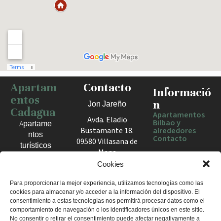
Apartam
Contacto
Haz clic para activar el mapa
Informació
entos
n
Jon Jareño
Cadagua
Apartamentos
Avda. Eladio
Bilbao y
Apartame
Bustamante 18.
alrededores
ntos
Contacto
09580 Villasana de
turísticos
Mena
en Bilbao,
España
Cookies
Berango y
el Valle
+34 675 602
Para proporcionar la mejor experiencia, utilizamos tecnologías como las
de Mena.
cookies para almacenar y/o acceder a la información del dispositivo. El
960
Estancias
consentimiento a estas tecnologías nos permitirá procesar datos como el
apartamentosc
cómodas
comportamiento de navegación o los identificadores únicos en este sitio.
adagua@gmail
No consentir o retirar el consentimiento puede afectar negativamente a