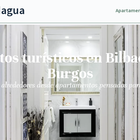
dagua
Apartame
s turísticos en Bilba
Burgos
 alrededores desde apartamentos pensados par