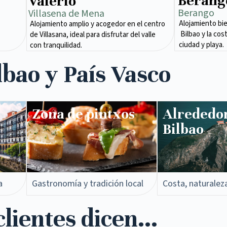
Berang
Valerio
Berango
Villasena de Mena​
Alojamiento bi
Alojamiento amplio y acogedor en el centro
Bilbao y la cos
de Villasana, ideal para disfrutar del valle
ciudad y playa.
con tranquilidad.
lbao y País Vasco
Zona de pintxos​
Alrededo
Bilbao
a
Gastronomía y tradición local
Costa, naturalez
lientes dicen...