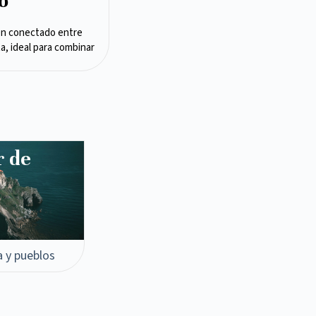
o
en conectado entre
ta, ideal para combinar
r de
a y pueblos