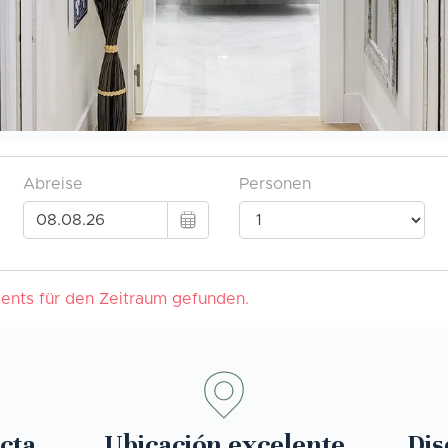
cta
Ubicación excelente
Dis