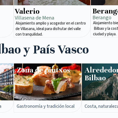
Berang
Valerio
Berango
Villasena de Mena​
Alojamiento bi
Alojamiento amplio y acogedor en el centro
Bilbao y la cos
de Villasana, ideal para disfrutar del valle
ciudad y playa.
con tranquilidad.
lbao y País Vasco
Zona de pintxos​
Alrededo
Bilbao
a
Gastronomía y tradición local
Costa, naturalez