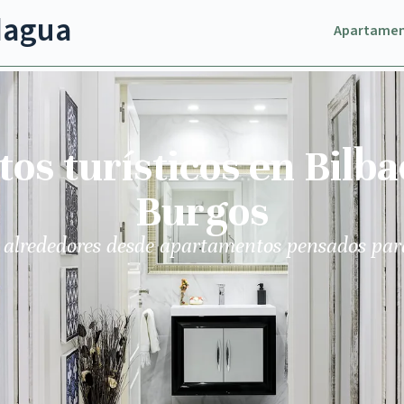
dagua
Apartame
s turísticos en Bilba
Burgos
 alrededores desde apartamentos pensados par