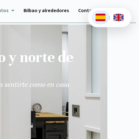
ntos
Bilbao y alrededores
Contacto
|
o y norte de
a sentirte como en casa