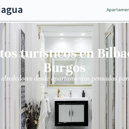
dagua
Apartame
s turísticos en Bilba
Burgos
 alrededores desde apartamentos pensados par