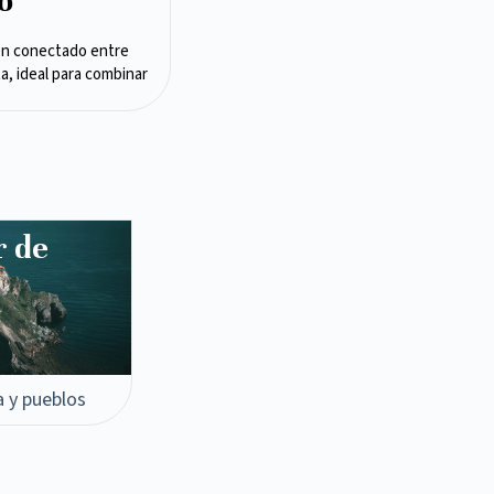
o
en conectado entre
ta, ideal para combinar
r de
a y pueblos