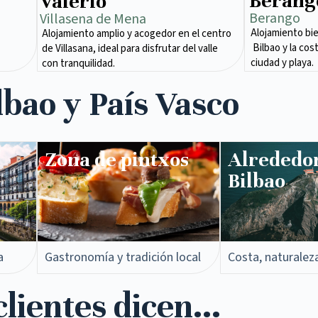
Berang
Valerio
Berango
Villasena de Mena​
Alojamiento bi
Alojamiento amplio y acogedor en el centro
Bilbao y la cos
de Villasana, ideal para disfrutar del valle
ciudad y playa.
con tranquilidad.
lbao y País Vasco
Zona de pintxos​
Alrededo
Bilbao
a
Gastronomía y tradición local
Costa, naturalez
lientes dicen...