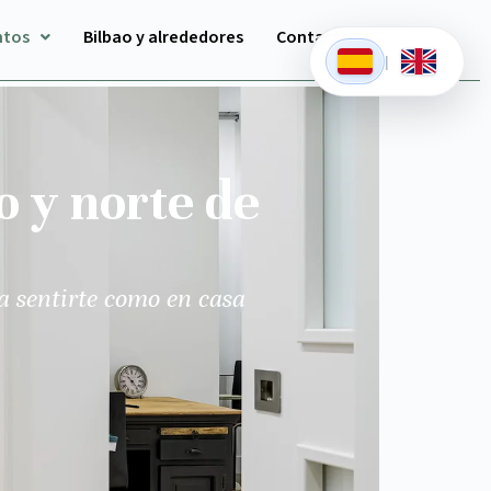
ntos
Bilbao y alrededores
Contacto
|
o y norte de
a sentirte como en casa