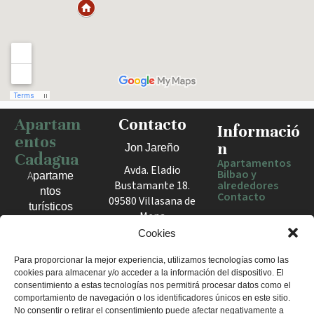
Apartam
Contacto
Haz clic para activar el mapa
Informació
entos
n
Jon Jareño
Cadagua
Apartamentos
Avda. Eladio
Bilbao y
Apartame
Bustamante 18.
alrededores
ntos
Contacto
09580 Villasana de
turísticos
Mena
en Bilbao,
España
Cookies
Berango y
el Valle
+34 675 602
Para proporcionar la mejor experiencia, utilizamos tecnologías como las
de Mena.
cookies para almacenar y/o acceder a la información del dispositivo. El
960
Estancias
consentimiento a estas tecnologías nos permitirá procesar datos como el
apartamentosc
cómodas
comportamiento de navegación o los identificadores únicos en este sitio.
adagua@gmail
No consentir o retirar el consentimiento puede afectar negativamente a