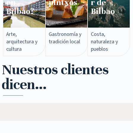
en
pintxos​
r de
Bilbao?
Bilbao
Arte,
Gastronomía y
Costa,
arquitectura y
tradición local
naturaleza y
cultura
pueblos
Nuestros clientes
dicen...