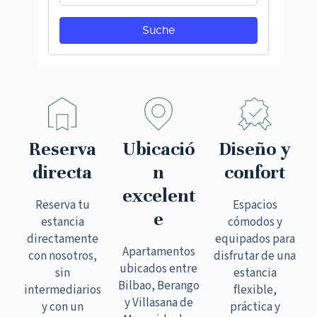
Reserva
Ubicació
Diseño y
directa
n
confort
excelent
Reserva tu
Espacios
e
estancia
cómodos y
directamente
equipados para
Apartamentos
con nosotros,
disfrutar de una
ubicados entre
sin
estancia
Bilbao, Berango
intermediarios
flexible,
y Villasana de
y con un
práctica y