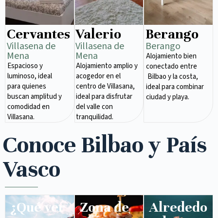
Cervantes
Valerio
Berango
Villasena de
Villasena de
Berango
Mena​
Mena​
Alojamiento bien
Espacioso y
Alojamiento amplio y
conectado entre
luminoso, ideal
acogedor en el
Bilbao y la costa,
para quienes
centro de Villasana,
ideal para combinar
buscan amplitud y
ideal para disfrutar
ciudad y playa.
comodidad en
del valle con
Villasana.
tranquilidad.
Conoce Bilbao y País
Vasco
¿Qué ver
Zona de
Alrededo