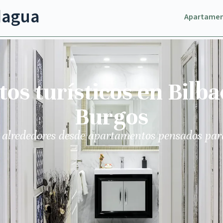
dagua
Apartame
s turísticos en Bilba
Burgos
 alrededores desde apartamentos pensados par