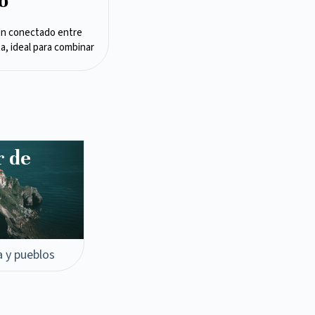
o
en conectado entre
ta, ideal para combinar
r de
a y pueblos