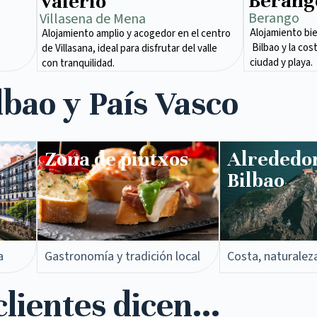
Berang
Valerio
Berango
Villasena de Mena​
Alojamiento bi
Alojamiento amplio y acogedor en el centro
Bilbao y la cos
de Villasana, ideal para disfrutar del valle
ciudad y playa.
con tranquilidad.
lbao y País Vasco
Zona de pintxos​
Alrededo
Bilbao
a
Gastronomía y tradición local
Costa, naturalez
lientes dicen...