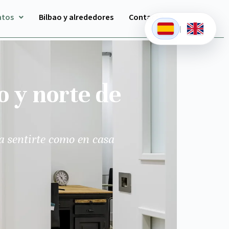
ntos
Bilbao y alrededores
Contacto
|
o y norte de
a sentirte como en casa