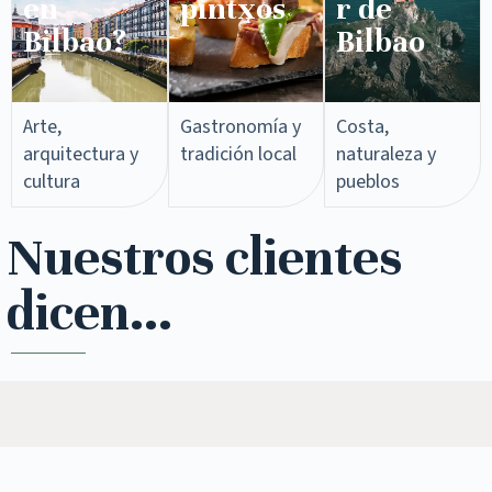
en
pintxos​
r de
Bilbao?
Bilbao
Arte,
Gastronomía y
Costa,
arquitectura y
tradición local
naturaleza y
cultura
pueblos
Nuestros clientes
dicen...