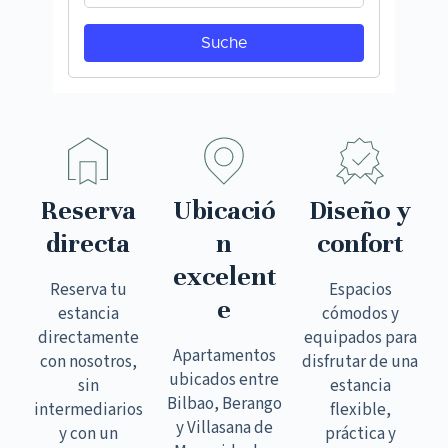
Reserva
Ubicació
Diseño y
directa
n
confort
excelent
Reserva tu
Espacios
e
estancia
cómodos y
directamente
equipados para
Apartamentos
con nosotros,
disfrutar de una
ubicados entre
sin
estancia
Bilbao, Berango
intermediarios
flexible,
y Villasana de
y con un
práctica y