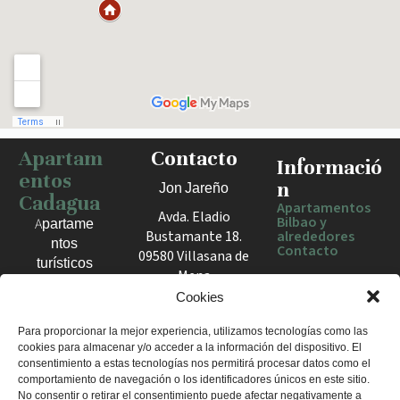
Apartam
Contacto
Haz clic para activar el mapa
Informació
entos
n
Jon Jareño
Cadagua
Apartamentos
Avda. Eladio
Bilbao y
Apartame
Bustamante 18.
alrededores
ntos
Contacto
09580 Villasana de
turísticos
Mena
en Bilbao,
España
Cookies
Berango y
el Valle
+34 675 602
Para proporcionar la mejor experiencia, utilizamos tecnologías como las
de Mena.
cookies para almacenar y/o acceder a la información del dispositivo. El
960
Estancias
consentimiento a estas tecnologías nos permitirá procesar datos como el
apartamentosc
cómodas
comportamiento de navegación o los identificadores únicos en este sitio.
adagua@gmail
No consentir o retirar el consentimiento puede afectar negativamente a