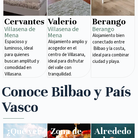
Cervantes
Valerio
Berango
Villasena de
Villasena de
Berango
Mena​
Mena​
Alojamiento bien
Espacioso y
Alojamiento amplio y
conectado entre
luminoso, ideal
acogedor en el
Bilbao y la costa,
para quienes
centro de Villasana,
ideal para combinar
buscan amplitud y
ideal para disfrutar
ciudad y playa.
comodidad en
del valle con
Villasana.
tranquilidad.
Conoce Bilbao y País
Vasco
¿Qué ver
Zona de
Alrededo