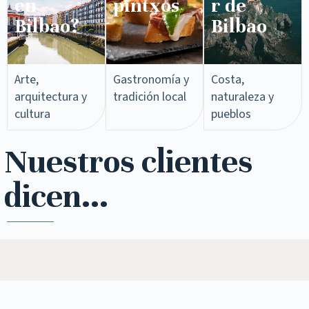
en
pintxos​
r de
Bilbao?
Bilbao
Arte,
Gastronomía y
Costa,
arquitectura y
tradición local
naturaleza y
cultura
pueblos
Nuestros clientes
dicen...