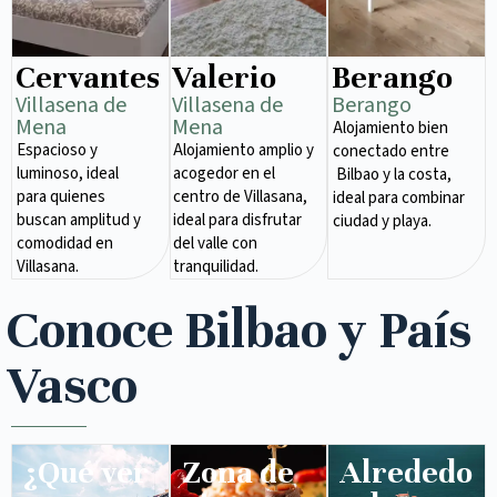
Cervantes
Valerio
Berango
Villasena de
Villasena de
Berango
Mena​
Mena​
Alojamiento bien
Espacioso y
Alojamiento amplio y
conectado entre
luminoso, ideal
acogedor en el
Bilbao y la costa,
para quienes
centro de Villasana,
ideal para combinar
buscan amplitud y
ideal para disfrutar
ciudad y playa.
comodidad en
del valle con
Villasana.
tranquilidad.
Conoce Bilbao y País
Vasco
¿Qué ver
Zona de
Alrededo