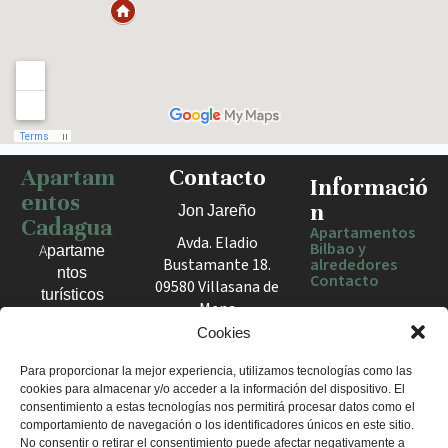
Apartam
Contacto
Haz clic para activar el mapa
Informació
entos
n
Jon Jareño
Cadagua
Apartamentos
Avda. Eladio
Bilbao y
Apartame
Bustamante 18.
alrededores
ntos
Contacto
09580 Villasana de
turísticos
Mena
en Bilbao,
España
Cookies
Berango y
el Valle
+34 675 602
Para proporcionar la mejor experiencia, utilizamos tecnologías como las
de Mena.
cookies para almacenar y/o acceder a la información del dispositivo. El
960
Estancias
consentimiento a estas tecnologías nos permitirá procesar datos como el
apartamentosc
cómodas
comportamiento de navegación o los identificadores únicos en este sitio.
adagua@gmail
No consentir o retirar el consentimiento puede afectar negativamente a