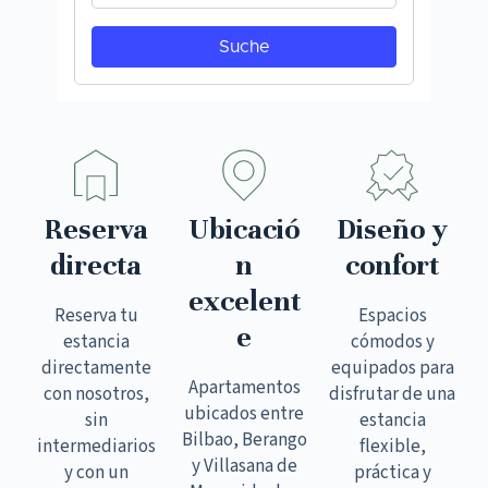
Reserva
Ubicació
Diseño y
directa
n
confort
excelent
Reserva tu
Espacios
e
estancia
cómodos y
directamente
equipados para
Apartamentos
con nosotros,
disfrutar de una
ubicados entre
sin
estancia
Bilbao, Berango
intermediarios
flexible,
y Villasana de
y con un
práctica y