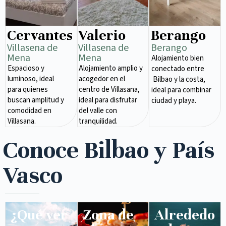
Cervantes
Valerio
Berango
Villasena de
Villasena de
Berango
Mena​
Mena​
Alojamiento bien
Espacioso y
Alojamiento amplio y
conectado entre
luminoso, ideal
acogedor en el
Bilbao y la costa,
para quienes
centro de Villasana,
ideal para combinar
buscan amplitud y
ideal para disfrutar
ciudad y playa.
comodidad en
del valle con
Villasana.
tranquilidad.
Conoce Bilbao y País
Vasco
¿Qué ver
Zona de
Alrededo