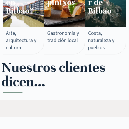
en
pintxos​
r de
Bilbao?
Bilbao
Arte,
Gastronomía y
Costa,
arquitectura y
tradición local
naturaleza y
cultura
pueblos
Nuestros clientes
dicen...