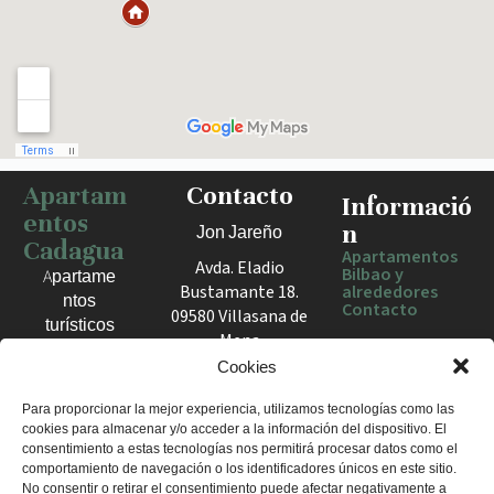
Apartam
Contacto
Haz clic para activar el mapa
Informació
entos
n
Jon Jareño
Cadagua
Apartamentos
Avda. Eladio
Bilbao y
Apartame
Bustamante 18.
alrededores
ntos
Contacto
09580 Villasana de
turísticos
Mena
en Bilbao,
España
Cookies
Berango y
el Valle
+34 675 602
Para proporcionar la mejor experiencia, utilizamos tecnologías como las
de Mena.
cookies para almacenar y/o acceder a la información del dispositivo. El
960
Estancias
consentimiento a estas tecnologías nos permitirá procesar datos como el
apartamentosc
cómodas
comportamiento de navegación o los identificadores únicos en este sitio.
adagua@gmail
No consentir o retirar el consentimiento puede afectar negativamente a