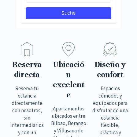
Reserva
Ubicació
Diseño y
directa
n
confort
excelent
Reserva tu
Espacios
e
estancia
cómodos y
directamente
equipados para
Apartamentos
con nosotros,
disfrutar de una
ubicados entre
sin
estancia
Bilbao, Berango
intermediarios
flexible,
y Villasana de
y con un
práctica y