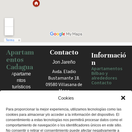
Apartam
Contacto
Haz clic para activar el mapa
Informació
entos
n
Jon Jareño
Cadagua
Apartamentos
Avda. Eladio
Bilbao y
Apartame
Bustamante 18.
alrededores
ntos
Contacto
09580 Villasana de
turísticos
Mena
en Bilbao,
España
Cookies
Berango y
el Valle
+34 675 602
Para proporcionar la mejor experiencia, utilizamos tecnologías como las
de Mena.
cookies para almacenar y/o acceder a la información del dispositivo. El
960
Estancias
consentimiento a estas tecnologías nos permitirá procesar datos como el
apartamentosc
cómodas
comportamiento de navegación o los identificadores únicos en este sitio.
adagua@gmail
No consentir o retirar el consentimiento puede afectar negativamente a