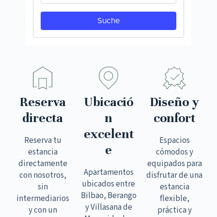
Reserva
Ubicació
Diseño y
directa
n
confort
excelent
Reserva tu
Espacios
e
estancia
cómodos y
directamente
equipados para
Apartamentos
con nosotros,
disfrutar de una
ubicados entre
sin
estancia
Bilbao, Berango
intermediarios
flexible,
y Villasana de
y con un
práctica y