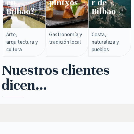
en
pintxos​
r de
Bilbao?
Bilbao
Arte,
Gastronomía y
Costa,
arquitectura y
tradición local
naturaleza y
cultura
pueblos
Nuestros clientes
dicen...