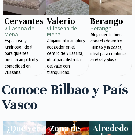
Cervantes
Valerio
Berango
Villasena de
Villasena de
Berango
Mena​
Mena​
Alojamiento bien
Espacioso y
Alojamiento amplio y
conectado entre
luminoso, ideal
acogedor en el
Bilbao y la costa,
para quienes
centro de Villasana,
ideal para combinar
buscan amplitud y
ideal para disfrutar
ciudad y playa.
comodidad en
del valle con
Villasana.
tranquilidad.
Conoce Bilbao y País
Vasco
¿Qué ver
Zona de
Alrededo