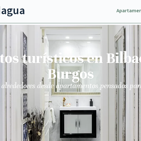
dagua
Apartame
s turísticos en Bilba
Burgos
 alrededores desde apartamentos pensados par