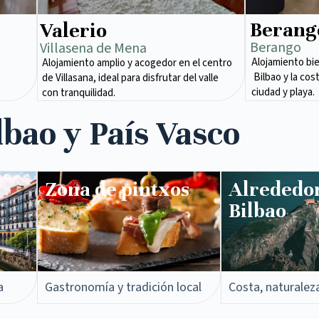
Berang
Valerio
Berango
Villasena de Mena​
Alojamiento bi
Alojamiento amplio y acogedor en el centro
Bilbao y la cos
de Villasana, ideal para disfrutar del valle
ciudad y playa.
con tranquilidad.
lbao y País Vasco
Zona de pintxos​
Alrededo
Bilbao
a
Gastronomía y tradición local
Costa, naturalez