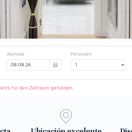
cta
Ubicación excelente
Dis