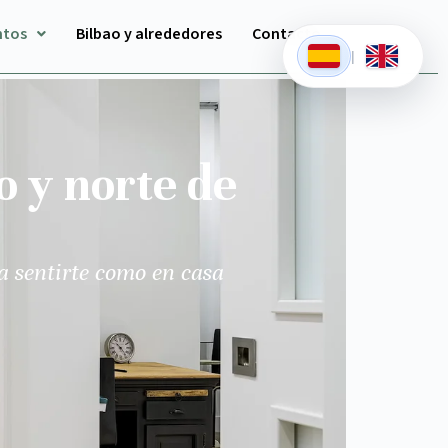
ntos
Bilbao y alrededores
Contacto
|
o y norte de
a sentirte como en casa