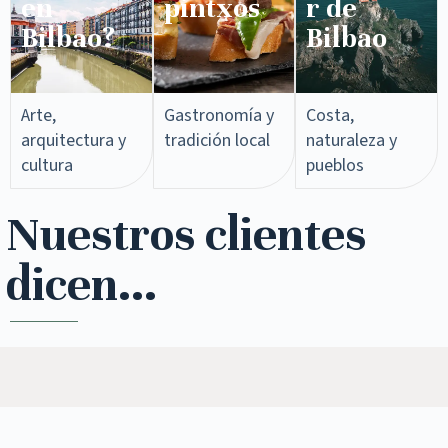
en
pintxos​
r de
Bilbao?
Bilbao
Arte,
Gastronomía y
Costa,
arquitectura y
tradición local
naturaleza y
cultura
pueblos
Nuestros clientes
dicen...