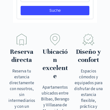
Reserva
Ubicació
Diseño y
directa
n
confort
excelent
Reserva tu
Espacios
e
estancia
cómodos y
directamente
equipados para
Apartamentos
con nosotros,
disfrutar de una
ubicados entre
sin
estancia
Bilbao, Berango
intermediarios
flexible,
y Villasana de
y con un
práctica y