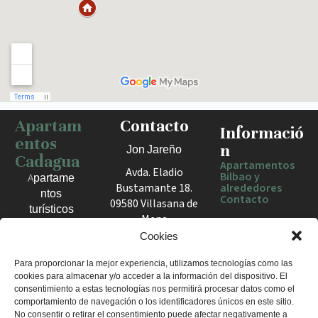
Apartam
Contacto
Haz clic para activar el mapa
Informació
entos
n
Jon Jareño
Cadagua
Apartamentos
Avda. Eladio
Bilbao y
Apartame
Bustamante 18.
alrededores
ntos
Contacto
09580 Villasana de
turísticos
Mena
en Bilbao,
España
Cookies
Berango y
el Valle
+34 675 602
Para proporcionar la mejor experiencia, utilizamos tecnologías como las
de Mena.
cookies para almacenar y/o acceder a la información del dispositivo. El
960
Estancias
consentimiento a estas tecnologías nos permitirá procesar datos como el
apartamentosc
cómodas
comportamiento de navegación o los identificadores únicos en este sitio.
adagua@gmail
No consentir o retirar el consentimiento puede afectar negativamente a