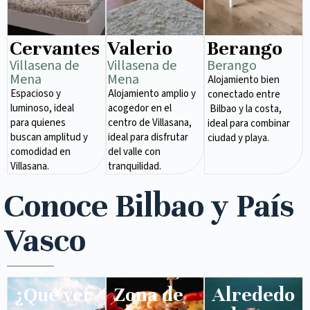
Cervantes
Valerio
Berango
Villasena de
Villasena de
Berango
Mena​
Mena​
Alojamiento bien
Espacioso y
Alojamiento amplio y
conectado entre
luminoso, ideal
acogedor en el
Bilbao y la costa,
para quienes
centro de Villasana,
ideal para combinar
buscan amplitud y
ideal para disfrutar
ciudad y playa.
comodidad en
del valle con
Villasana.
tranquilidad.
Conoce Bilbao y País
Vasco
¿Qué ver
Zona de
Alrededo