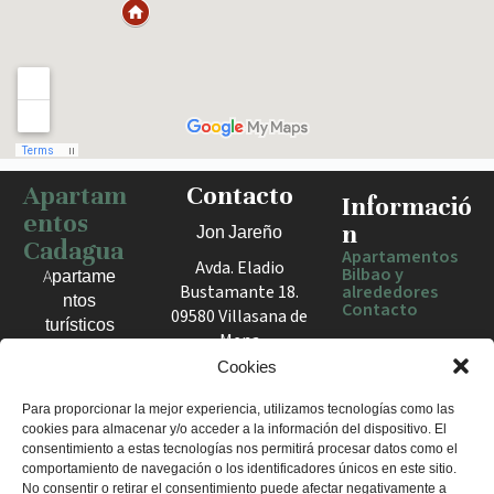
Apartam
Contacto
Haz clic para activar el mapa
Informació
entos
n
Jon Jareño
Cadagua
Apartamentos
Avda. Eladio
Bilbao y
Apartame
Bustamante 18.
alrededores
ntos
Contacto
09580 Villasana de
turísticos
Mena
en Bilbao,
España
Cookies
Berango y
el Valle
+34 675 602
Para proporcionar la mejor experiencia, utilizamos tecnologías como las
de Mena.
cookies para almacenar y/o acceder a la información del dispositivo. El
960
Estancias
consentimiento a estas tecnologías nos permitirá procesar datos como el
apartamentosc
cómodas
comportamiento de navegación o los identificadores únicos en este sitio.
adagua@gmail
No consentir o retirar el consentimiento puede afectar negativamente a