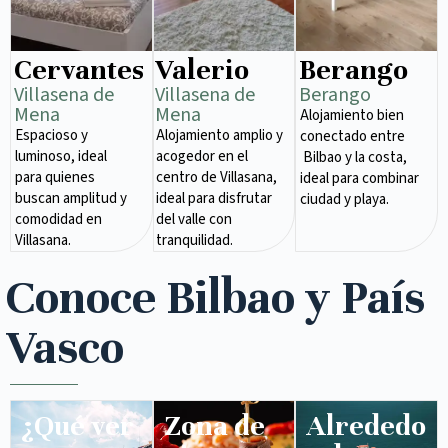
Cervantes
Valerio
Berango
Villasena de
Villasena de
Berango
Mena​
Mena​
Alojamiento bien
Espacioso y
Alojamiento amplio y
conectado entre
luminoso, ideal
acogedor en el
Bilbao y la costa,
para quienes
centro de Villasana,
ideal para combinar
buscan amplitud y
ideal para disfrutar
ciudad y playa.
comodidad en
del valle con
Villasana.
tranquilidad.
Conoce Bilbao y País
Vasco
¿Qué ver
Zona de
Alrededo