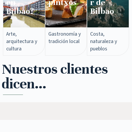
en
pintxos​
r de
Bilbao?
Bilbao
Arte,
Gastronomía y
Costa,
arquitectura y
tradición local
naturaleza y
cultura
pueblos
Nuestros clientes
dicen...