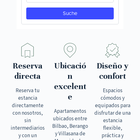
Reserva
Ubicació
Diseño y
directa
n
confort
excelent
Reserva tu
Espacios
e
estancia
cómodos y
directamente
equipados para
Apartamentos
con nosotros,
disfrutar de una
ubicados entre
sin
estancia
Bilbao, Berango
intermediarios
flexible,
y Villasana de
y con un
práctica y