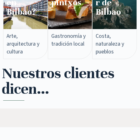
en
pintxos​
r de
Bilbao?
Bilbao
Arte,
Gastronomía y
Costa,
arquitectura y
tradición local
naturaleza y
cultura
pueblos
Nuestros clientes
dicen...