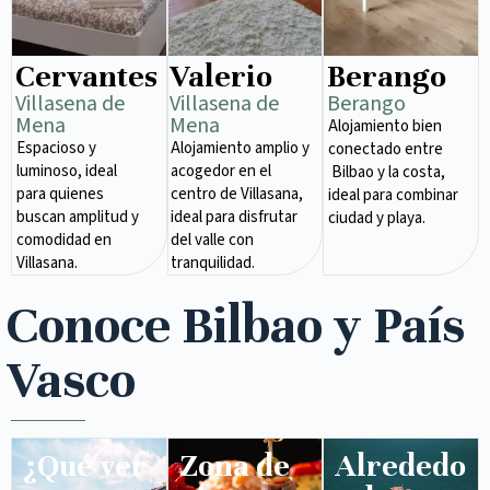
Cervantes
Valerio
Berango
Villasena de
Villasena de
Berango
Mena​
Mena​
Alojamiento bien
Espacioso y
Alojamiento amplio y
conectado entre
luminoso, ideal
acogedor en el
Bilbao y la costa,
para quienes
centro de Villasana,
ideal para combinar
buscan amplitud y
ideal para disfrutar
ciudad y playa.
comodidad en
del valle con
Villasana.
tranquilidad.
Conoce Bilbao y País
Vasco
¿Qué ver
Zona de
Alrededo