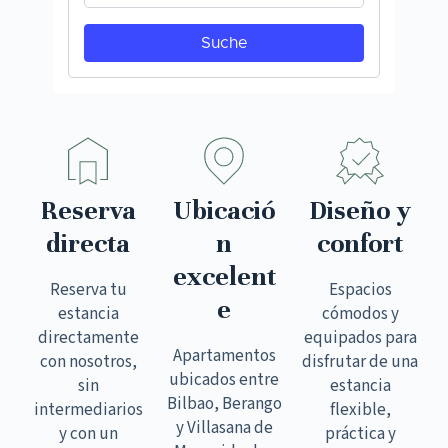
Reserva
Ubicació
Diseño y
directa
n
confort
excelent
Reserva tu
Espacios
e
estancia
cómodos y
directamente
equipados para
Apartamentos
con nosotros,
disfrutar de una
ubicados entre
sin
estancia
Bilbao, Berango
intermediarios
flexible,
y Villasana de
y con un
práctica y