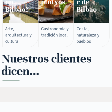
en
pintxos​
r de
Bilbao?
Bilbao
Arte,
Gastronomía y
Costa,
arquitectura y
tradición local
naturaleza y
cultura
pueblos
Nuestros clientes
dicen...