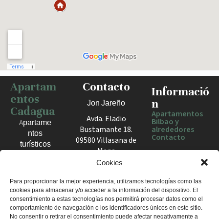
Apartam
Contacto
Haz clic para activar el mapa
Informació
entos
n
Jon Jareño
Cadagua
Apartamentos
Avda. Eladio
Bilbao y
Apartame
Bustamante 18.
alrededores
ntos
Contacto
09580 Villasana de
turísticos
Mena
en Bilbao,
España
Cookies
Berango y
el Valle
+34 675 602
Para proporcionar la mejor experiencia, utilizamos tecnologías como las
de Mena.
cookies para almacenar y/o acceder a la información del dispositivo. El
960
Estancias
consentimiento a estas tecnologías nos permitirá procesar datos como el
apartamentosc
cómodas
comportamiento de navegación o los identificadores únicos en este sitio.
adagua@gmail
No consentir o retirar el consentimiento puede afectar negativamente a