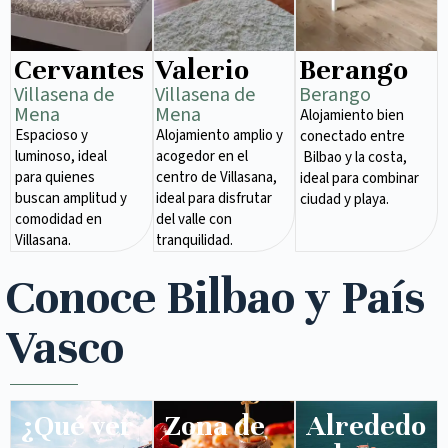
Cervantes
Valerio
Berango
Villasena de
Villasena de
Berango
Mena​
Mena​
Alojamiento bien
Espacioso y
Alojamiento amplio y
conectado entre
luminoso, ideal
acogedor en el
Bilbao y la costa,
para quienes
centro de Villasana,
ideal para combinar
buscan amplitud y
ideal para disfrutar
ciudad y playa.
comodidad en
del valle con
Villasana.
tranquilidad.
Conoce Bilbao y País
Vasco
¿Qué ver
Zona de
Alrededo