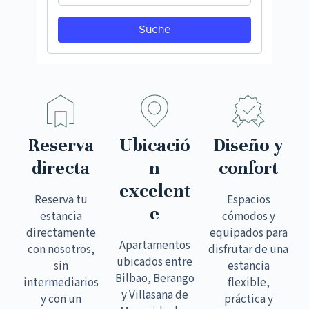
Reserva
Ubicació
Diseño y
directa
n
confort
excelent
Reserva tu
Espacios
e
estancia
cómodos y
directamente
equipados para
Apartamentos
con nosotros,
disfrutar de una
ubicados entre
sin
estancia
Bilbao, Berango
intermediarios
flexible,
y Villasana de
y con un
práctica y