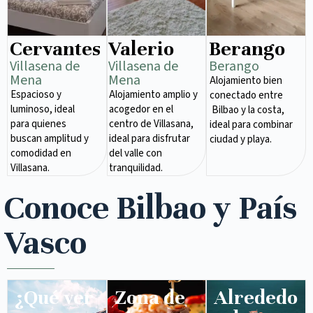
Cervantes
Valerio
Berango
Villasena de
Villasena de
Berango
Mena​
Mena​
Alojamiento bien
Espacioso y
Alojamiento amplio y
conectado entre
luminoso, ideal
acogedor en el
Bilbao y la costa,
para quienes
centro de Villasana,
ideal para combinar
buscan amplitud y
ideal para disfrutar
ciudad y playa.
comodidad en
del valle con
Villasana.
tranquilidad.
Conoce Bilbao y País
Vasco
¿Qué ver
Zona de
Alrededo