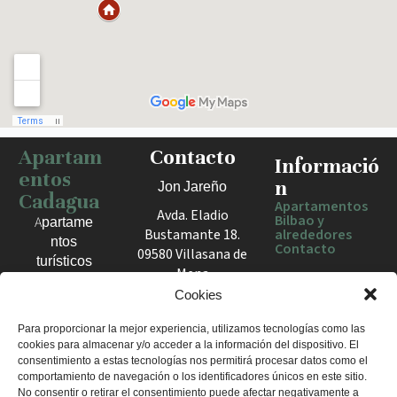
Apartam
Contacto
Haz clic para activar el mapa
Informació
entos
n
Jon Jareño
Cadagua
Apartamentos
Avda. Eladio
Bilbao y
Apartame
Bustamante 18.
alrededores
ntos
Contacto
09580 Villasana de
turísticos
Mena
en Bilbao,
España
Cookies
Berango y
el Valle
+34 675 602
Para proporcionar la mejor experiencia, utilizamos tecnologías como las
de Mena.
cookies para almacenar y/o acceder a la información del dispositivo. El
960
Estancias
consentimiento a estas tecnologías nos permitirá procesar datos como el
apartamentosc
cómodas
comportamiento de navegación o los identificadores únicos en este sitio.
adagua@gmail
No consentir o retirar el consentimiento puede afectar negativamente a