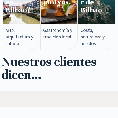
en
pintxos​
r de
Bilbao?
Bilbao
Arte,
Gastronomía y
Costa,
arquitectura y
tradición local
naturaleza y
cultura
pueblos
Nuestros clientes
dicen...