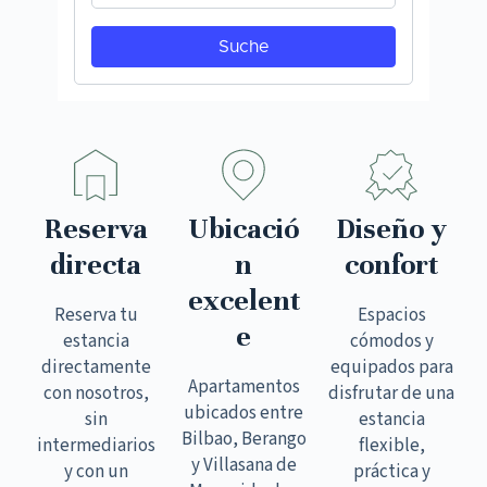
Reserva
Ubicació
Diseño y
directa
n
confort
excelent
Reserva tu
Espacios
e
estancia
cómodos y
directamente
equipados para
Apartamentos
con nosotros,
disfrutar de una
ubicados entre
sin
estancia
Bilbao, Berango
intermediarios
flexible,
y Villasana de
y con un
práctica y