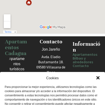
Apartam
Contacto
Haz clic para activar el mapa
Informació
entos
n
Jon Jareño
Cadagua
Apartamentos
Avda. Eladio
Bilbao y
Apartame
Bustamante 18.
alrededores
ntos
Contacto
09580 Villasana de
turísticos
Mena
en Bilbao,
España
Cookies
Berango y
el Valle
+34 675 602
Para proporcionar la mejor experiencia, utilizamos tecnologías como las
de Mena.
cookies para almacenar y/o acceder a la información del dispositivo. El
960
Estancias
consentimiento a estas tecnologías nos permitirá procesar datos como el
apartamentosc
cómodas
comportamiento de navegación o los identificadores únicos en este sitio.
adagua@gmail
No consentir o retirar el consentimiento puede afectar negativamente a