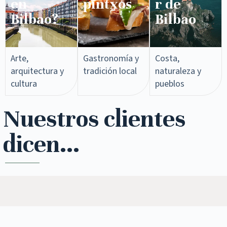
en
pintxos​
r de
Bilbao?
Bilbao
Arte,
Gastronomía y
Costa,
arquitectura y
tradición local
naturaleza y
cultura
pueblos
Nuestros clientes
dicen...