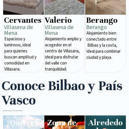
Cervantes
Valerio
Berango
Villasena de
Villasena de
Berango
Mena​
Mena​
Alojamiento bien
Espacioso y
Alojamiento amplio y
conectado entre
luminoso, ideal
acogedor en el
Bilbao y la costa,
para quienes
centro de Villasana,
ideal para combinar
buscan amplitud y
ideal para disfrutar
ciudad y playa.
comodidad en
del valle con
Villasana.
tranquilidad.
Conoce Bilbao y País
Vasco
¿Qué ver
Zona de
Alrededo