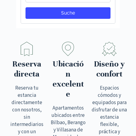
Reserva
Ubicació
Diseño y
directa
n
confort
excelent
Reserva tu
Espacios
e
estancia
cómodos y
directamente
equipados para
Apartamentos
con nosotros,
disfrutar de una
ubicados entre
sin
estancia
Bilbao, Berango
intermediarios
flexible,
y Villasana de
y con un
práctica y