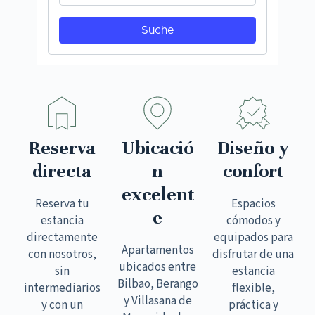
Reserva
Ubicació
Diseño y
directa
n
confort
excelent
Reserva tu
Espacios
e
estancia
cómodos y
directamente
equipados para
Apartamentos
con nosotros,
disfrutar de una
ubicados entre
sin
estancia
Bilbao, Berango
intermediarios
flexible,
y Villasana de
y con un
práctica y