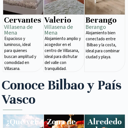
Cervantes
Valerio
Berango
Villasena de
Villasena de
Berango
Mena​
Mena​
Alojamiento bien
Espacioso y
Alojamiento amplio y
conectado entre
luminoso, ideal
acogedor en el
Bilbao y la costa,
para quienes
centro de Villasana,
ideal para combinar
buscan amplitud y
ideal para disfrutar
ciudad y playa.
comodidad en
del valle con
Villasana.
tranquilidad.
Conoce Bilbao y País
Vasco
¿Qué ver
Zona de
Alrededo