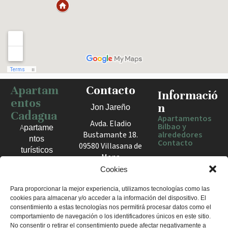
Apartam
Contacto
Haz clic para activar el mapa
Informació
entos
n
Jon Jareño
Cadagua
Apartamentos
Avda. Eladio
Bilbao y
Apartame
Bustamante 18.
alrededores
ntos
Contacto
09580 Villasana de
turísticos
Mena
en Bilbao,
España
Cookies
Berango y
el Valle
+34 675 602
Para proporcionar la mejor experiencia, utilizamos tecnologías como las
de Mena.
cookies para almacenar y/o acceder a la información del dispositivo. El
960
Estancias
consentimiento a estas tecnologías nos permitirá procesar datos como el
apartamentosc
cómodas
comportamiento de navegación o los identificadores únicos en este sitio.
adagua@gmail
No consentir o retirar el consentimiento puede afectar negativamente a