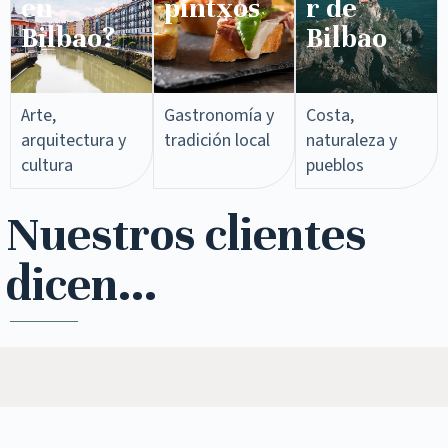
en
pintxos​
r de
Bilbao?
Bilbao
Arte,
Gastronomía y
Costa,
arquitectura y
tradición local
naturaleza y
cultura
pueblos
Nuestros clientes
dicen...