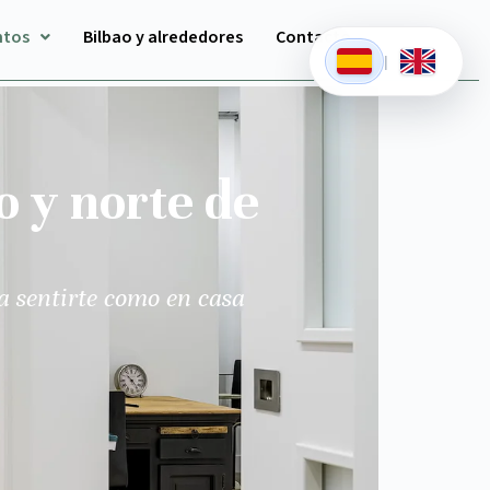
ntos
Bilbao y alrededores
Contacto
|
o y norte de
a sentirte como en casa