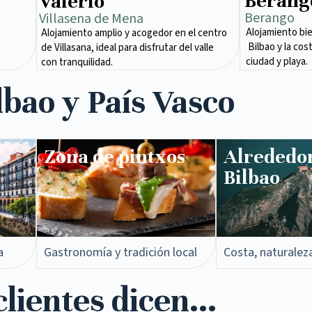
Berang
Valerio
Berango
Villasena de Mena​
Alojamiento bi
Alojamiento amplio y acogedor en el centro
Bilbao y la cos
de Villasana, ideal para disfrutar del valle
ciudad y playa.
con tranquilidad.
lbao y País Vasco
Zona de pintxos​
Alrededo
Bilbao
a
Gastronomía y tradición local
Costa, naturalez
lientes dicen...