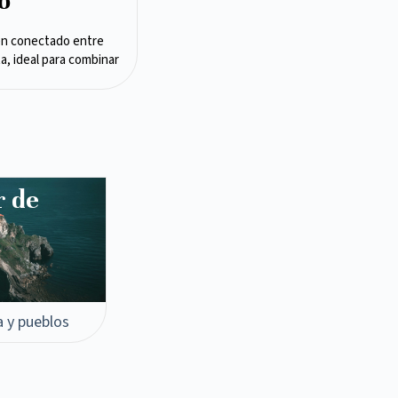
o
en conectado entre
ta, ideal para combinar
r de
a y pueblos