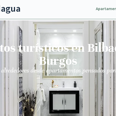
dagua
Apartame
s turísticos en Bilba
Burgos
 alrededores desde apartamentos pensados par