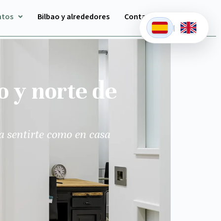
ntos
Bilbao y alrededores
Contacto
|
o y norte de
a sentirte como en casa