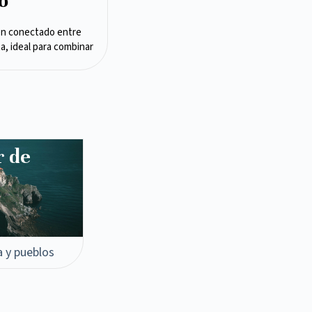
o
en conectado entre
ta, ideal para combinar
r de
a y pueblos