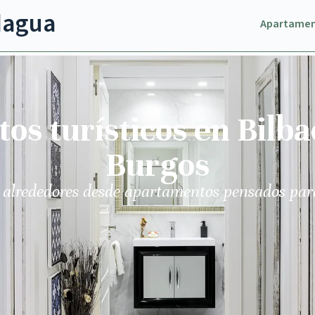
dagua
Apartame
s turísticos en Bilba
Burgos
 alrededores desde apartamentos pensados par