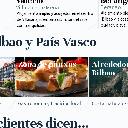
Berang
Valerio
Berango
Villasena de Mena​
Alojamiento bi
Alojamiento amplio y acogedor en el centro
Bilbao y la cos
de Villasana, ideal para disfrutar del valle
ciudad y playa.
con tranquilidad.
lbao y País Vasco
Zona de pintxos​
Alrededo
Bilbao
a
Gastronomía y tradición local
Costa, naturalez
lientes dicen...