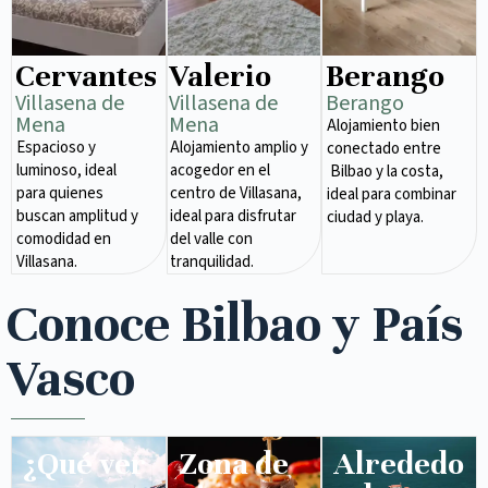
Cervantes
Valerio
Berango
Villasena de
Villasena de
Berango
Mena​
Mena​
Alojamiento bien
Espacioso y
Alojamiento amplio y
conectado entre
luminoso, ideal
acogedor en el
Bilbao y la costa,
para quienes
centro de Villasana,
ideal para combinar
buscan amplitud y
ideal para disfrutar
ciudad y playa.
comodidad en
del valle con
Villasana.
tranquilidad.
Conoce Bilbao y País
Vasco
¿Qué ver
Zona de
Alrededo