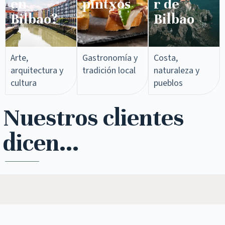
en
pintxos​
r de
Bilbao?
Bilbao
Arte,
Gastronomía y
Costa,
arquitectura y
tradición local
naturaleza y
cultura
pueblos
Nuestros clientes
dicen...