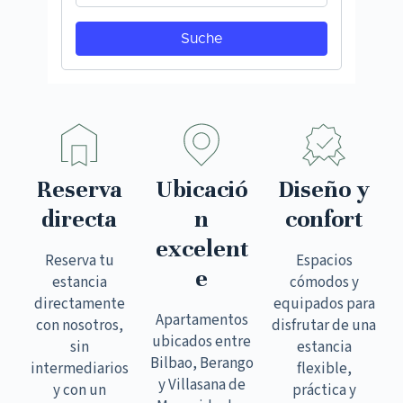
Reserva
Ubicació
Diseño y
directa
n
confort
excelent
Reserva tu
Espacios
e
estancia
cómodos y
directamente
equipados para
Apartamentos
con nosotros,
disfrutar de una
ubicados entre
sin
estancia
Bilbao, Berango
intermediarios
flexible,
y Villasana de
y con un
práctica y