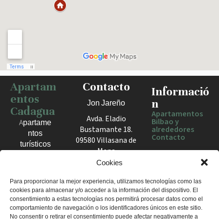
Apartam
Contacto
Haz clic para activar el mapa
Informació
entos
n
Jon Jareño
Cadagua
Apartamentos
Avda. Eladio
Bilbao y
Apartame
Bustamante 18.
alrededores
ntos
Contacto
09580 Villasana de
turísticos
Mena
en Bilbao,
España
Cookies
Berango y
el Valle
+34 675 602
Para proporcionar la mejor experiencia, utilizamos tecnologías como las
de Mena.
cookies para almacenar y/o acceder a la información del dispositivo. El
960
Estancias
consentimiento a estas tecnologías nos permitirá procesar datos como el
apartamentosc
cómodas
comportamiento de navegación o los identificadores únicos en este sitio.
adagua@gmail
No consentir o retirar el consentimiento puede afectar negativamente a