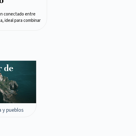
o
en conectado entre
ta, ideal para combinar
r de
a y pueblos