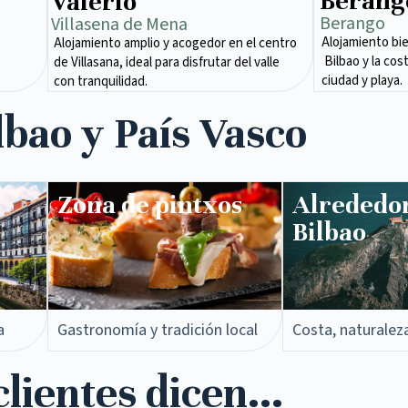
Berang
Valerio
Berango
Villasena de Mena​
Alojamiento bi
Alojamiento amplio y acogedor en el centro
Bilbao y la cos
de Villasana, ideal para disfrutar del valle
ciudad y playa.
con tranquilidad.
lbao y País Vasco
Zona de pintxos​
Alrededo
Bilbao
a
Gastronomía y tradición local
Costa, naturalez
lientes dicen...