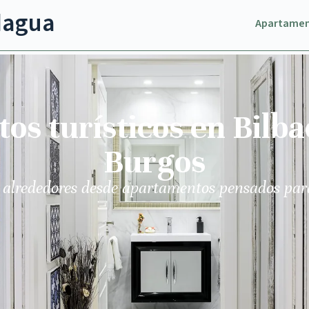
dagua
Apartame
s turísticos en Bilba
Burgos
 alrededores desde apartamentos pensados par