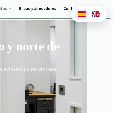
ntos
Bilbao y alrededores
Contacto
|
o y norte de
a sentirte como en casa