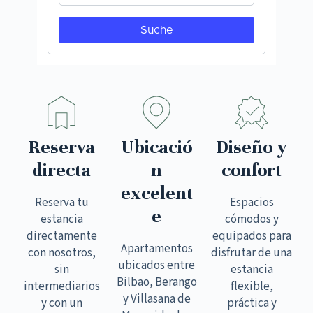
Reserva
Ubicació
Diseño y
directa
n
confort
excelent
Reserva tu
Espacios
e
estancia
cómodos y
directamente
equipados para
Apartamentos
con nosotros,
disfrutar de una
ubicados entre
sin
estancia
Bilbao, Berango
intermediarios
flexible,
y Villasana de
y con un
práctica y