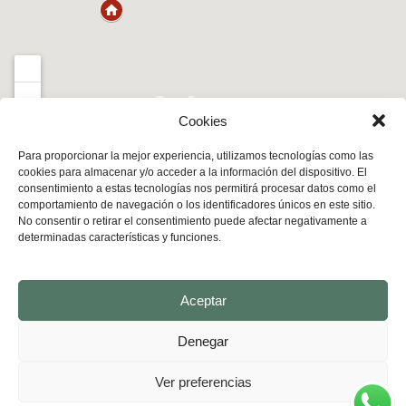
Cookies
Apartam
Contacto
Para proporcionar la mejor experiencia, utilizamos tecnologías como las
Haz clic para activar el mapa
Informació
cookies para almacenar y/o acceder a la información del dispositivo. El
entos
n
Jon Jareño
consentimiento a estas tecnologías nos permitirá procesar datos como el
Cadagua
comportamiento de navegación o los identificadores únicos en este sitio.
Apartamentos
Avda. Eladio
No consentir o retirar el consentimiento puede afectar negativamente a
Bilbao y
Apartame
Bustamante 18.
alrededores
determinadas características y funciones.
ntos
Contacto
09580 Villasana de
turísticos
Mena
en Bilbao,
España
Aceptar
Berango y
el Valle
+34 675 602
Denegar
de Mena.
960
Estancias
apartamentosc
Ver preferencias
cómodas
adagua@gmail