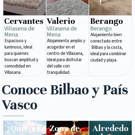
Cervantes
Valerio
Berango
Villasena de
Villasena de
Berango
Mena​
Mena​
Alojamiento bien
Espacioso y
Alojamiento amplio y
conectado entre
luminoso, ideal
acogedor en el
Bilbao y la costa,
para quienes
centro de Villasana,
ideal para combinar
buscan amplitud y
ideal para disfrutar
ciudad y playa.
comodidad en
del valle con
Villasana.
tranquilidad.
Conoce Bilbao y País
Vasco
¿Qué ver
Zona de
Alrededo