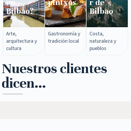
en
pintxos​
r de
Bilbao?
Bilbao
Arte,
Gastronomía y
Costa,
arquitectura y
tradición local
naturaleza y
cultura
pueblos
Nuestros clientes
dicen...