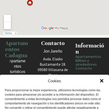
Apartam
Contacto
Haz clic para activar el mapa
Informació
entos
n
Jon Jareño
Cadagua
Apartamentos
Avda. Eladio
Bilbao y
Apartame
Bustamante 18.
alrededores
ntos
Contacto
09580 Villasana de
turísticos
Mena
en Bilbao,
España
Cookies
Berango y
el Valle
+34 675 602
Para proporcionar la mejor experiencia, utilizamos tecnologías como las
de Mena.
cookies para almacenar y/o acceder a la información del dispositivo. El
960
Estancias
consentimiento a estas tecnologías nos permitirá procesar datos como el
apartamentosc
cómodas
comportamiento de navegación o los identificadores únicos en este sitio.
adagua@gmail
No consentir o retirar el consentimiento puede afectar negativamente a