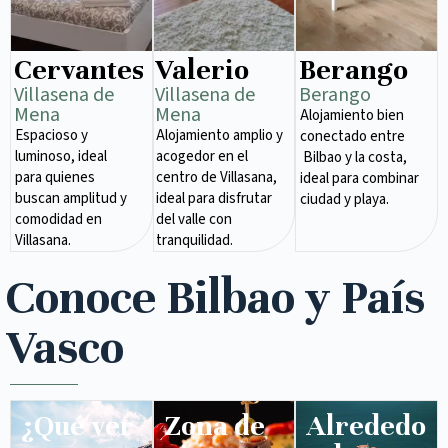
Cervantes
Valerio
Berango
Villasena de
Villasena de
Berango
Mena​
Mena​
Alojamiento bien
Espacioso y
Alojamiento amplio y
conectado entre
luminoso, ideal
acogedor en el
Bilbao y la costa,
para quienes
centro de Villasana,
ideal para combinar
buscan amplitud y
ideal para disfrutar
ciudad y playa.
comodidad en
del valle con
Villasana.
tranquilidad.
Conoce Bilbao y País
Vasco
¿Qué ver
Zona de
Alrededo