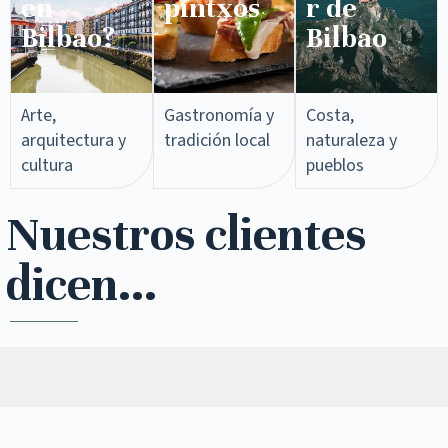
en
pintxos​
r de
Bilbao?
Bilbao
Arte,
Gastronomía y
Costa,
arquitectura y
tradición local
naturaleza y
cultura
pueblos
Nuestros clientes
dicen...