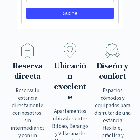
Reserva
Ubicació
Diseño y
directa
n
confort
excelent
Reserva tu
Espacios
e
estancia
cómodos y
directamente
equipados para
Apartamentos
con nosotros,
disfrutar de una
ubicados entre
sin
estancia
Bilbao, Berango
intermediarios
flexible,
y Villasana de
y con un
práctica y