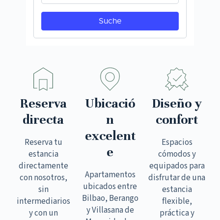
Reserva
Ubicació
Diseño y
directa
n
confort
excelent
Reserva tu
Espacios
e
estancia
cómodos y
directamente
equipados para
Apartamentos
con nosotros,
disfrutar de una
ubicados entre
sin
estancia
Bilbao, Berango
intermediarios
flexible,
y Villasana de
y con un
práctica y