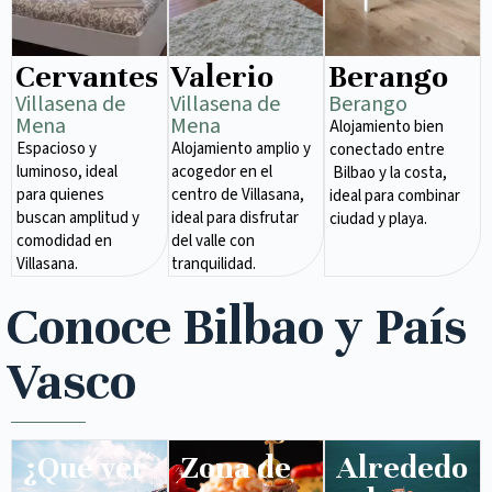
Cervantes
Valerio
Berango
Villasena de
Villasena de
Berango
Mena​
Mena​
Alojamiento bien
Espacioso y
Alojamiento amplio y
conectado entre
luminoso, ideal
acogedor en el
Bilbao y la costa,
para quienes
centro de Villasana,
ideal para combinar
buscan amplitud y
ideal para disfrutar
ciudad y playa.
comodidad en
del valle con
Villasana.
tranquilidad.
Conoce Bilbao y País
Vasco
¿Qué ver
Zona de
Alrededo