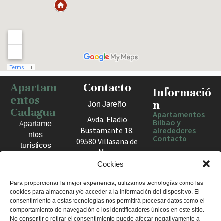
Apartam
Contacto
Haz clic para activar el mapa
Informació
entos
n
Jon Jareño
Cadagua
Apartamentos
Avda. Eladio
Bilbao y
Apartame
Bustamante 18.
alrededores
ntos
Contacto
09580 Villasana de
turísticos
Mena
en Bilbao,
España
Cookies
Berango y
el Valle
+34 675 602
Para proporcionar la mejor experiencia, utilizamos tecnologías como las
de Mena.
cookies para almacenar y/o acceder a la información del dispositivo. El
960
Estancias
consentimiento a estas tecnologías nos permitirá procesar datos como el
apartamentosc
cómodas
comportamiento de navegación o los identificadores únicos en este sitio.
adagua@gmail
No consentir o retirar el consentimiento puede afectar negativamente a