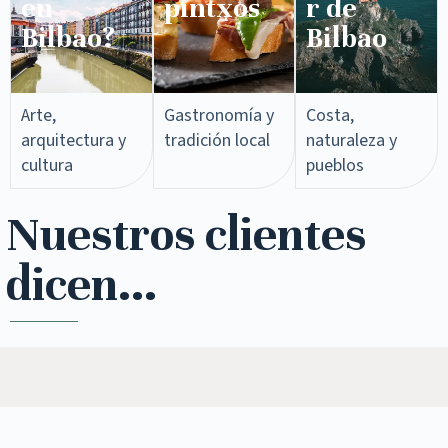
en
pintxos​
r de
Bilbao?
Bilbao
Arte,
Gastronomía y
Costa,
arquitectura y
tradición local
naturaleza y
cultura
pueblos
Nuestros clientes
dicen...