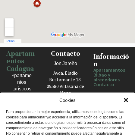
Apartam
Contacto
Haz clic para activar el mapa
Informació
entos
n
Jon Jareño
Cadagua
Apartamentos
Avda. Eladio
Bilbao y
Apartame
Bustamante 18.
alrededores
ntos
Contacto
09580 Villasana de
turísticos
Mena
en Bilbao,
España
Cookies
Berango y
el Valle
+34 675 602
Para proporcionar la mejor experiencia, utilizamos tecnologías como las
de Mena.
cookies para almacenar y/o acceder a la información del dispositivo. El
960
Estancias
consentimiento a estas tecnologías nos permitirá procesar datos como el
apartamentosc
cómodas
comportamiento de navegación o los identificadores únicos en este sitio.
adagua@gmail
No consentir o retirar el consentimiento puede afectar negativamente a