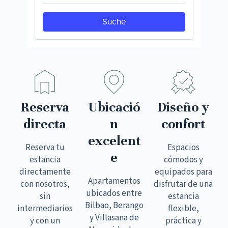
Reserva
Ubicació
Diseño y
directa
n
confort
excelent
Reserva tu
Espacios
e
estancia
cómodos y
directamente
equipados para
Apartamentos
con nosotros,
disfrutar de una
ubicados entre
sin
estancia
Bilbao, Berango
intermediarios
flexible,
y Villasana de
y con un
práctica y