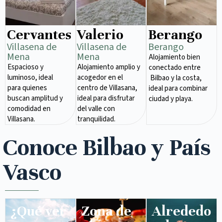
Cervantes
Valerio
Berango
Villasena de
Villasena de
Berango
Mena​
Mena​
Alojamiento bien
Espacioso y
Alojamiento amplio y
conectado entre
luminoso, ideal
acogedor en el
Bilbao y la costa,
para quienes
centro de Villasana,
ideal para combinar
buscan amplitud y
ideal para disfrutar
ciudad y playa.
comodidad en
del valle con
Villasana.
tranquilidad.
Conoce Bilbao y País
Vasco
¿Qué ver
Zona de
Alrededo