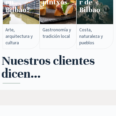
en
pintxos​
r de
Bilbao?
Bilbao
Arte,
Gastronomía y
Costa,
arquitectura y
tradición local
naturaleza y
cultura
pueblos
Nuestros clientes
dicen...