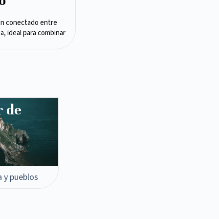
o
en conectado entre
ta, ideal para combinar
r de
a y pueblos