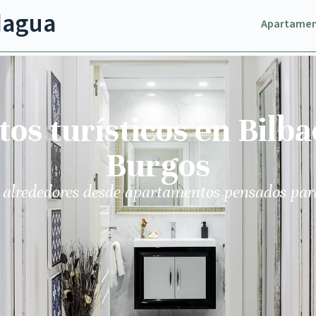
dagua
Apartame
s turísticos en Bilba
Burgos
 alrededores desde apartamentos pensados par