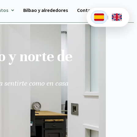
ntos
Bilbao y alrededores
Contacto
|
o y norte de
a sentirte como en casa