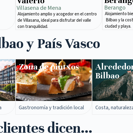
Berang
Valerio
Berango
Villasena de Mena​
Alojamiento bi
Alojamiento amplio y acogedor en el centro
Bilbao y la cos
de Villasana, ideal para disfrutar del valle
ciudad y playa.
con tranquilidad.
lbao y País Vasco
Zona de pintxos​
Alrededo
Bilbao
a
Gastronomía y tradición local
Costa, naturalez
lientes dicen...