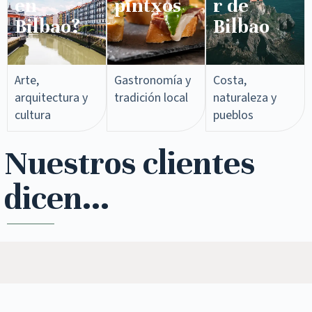
en
pintxos​
r de
Bilbao?
Bilbao
Arte,
Gastronomía y
Costa,
arquitectura y
tradición local
naturaleza y
cultura
pueblos
Nuestros clientes
dicen...