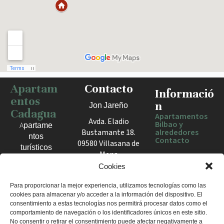
Apartam
Contacto
Haz clic para activar el mapa
Informació
entos
n
Jon Jareño
Cadagua
Apartamentos
Avda. Eladio
Bilbao y
Apartame
Bustamante 18.
alrededores
ntos
Contacto
09580 Villasana de
turísticos
Mena
en Bilbao,
España
Cookies
Berango y
el Valle
+34 675 602
Para proporcionar la mejor experiencia, utilizamos tecnologías como las
de Mena.
cookies para almacenar y/o acceder a la información del dispositivo. El
960
Estancias
consentimiento a estas tecnologías nos permitirá procesar datos como el
apartamentosc
cómodas
comportamiento de navegación o los identificadores únicos en este sitio.
adagua@gmail
No consentir o retirar el consentimiento puede afectar negativamente a