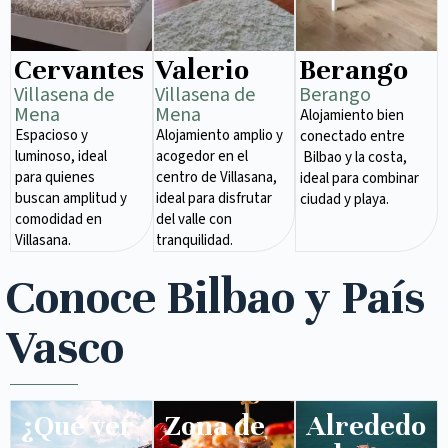
Cervantes
Valerio
Berango
Villasena de
Villasena de
Berango
Mena​
Mena​
Alojamiento bien
Espacioso y
Alojamiento amplio y
conectado entre
luminoso, ideal
acogedor en el
Bilbao y la costa,
para quienes
centro de Villasana,
ideal para combinar
buscan amplitud y
ideal para disfrutar
ciudad y playa.
comodidad en
del valle con
Villasana.
tranquilidad.
Conoce Bilbao y País
Vasco
¿Qué ver
Zona de
Alrededo