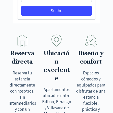
Reserva
Ubicació
Diseño y
directa
n
confort
excelent
Reserva tu
Espacios
e
estancia
cómodos y
directamente
equipados para
Apartamentos
con nosotros,
disfrutar de una
ubicados entre
sin
estancia
Bilbao, Berango
intermediarios
flexible,
y Villasana de
y con un
práctica y