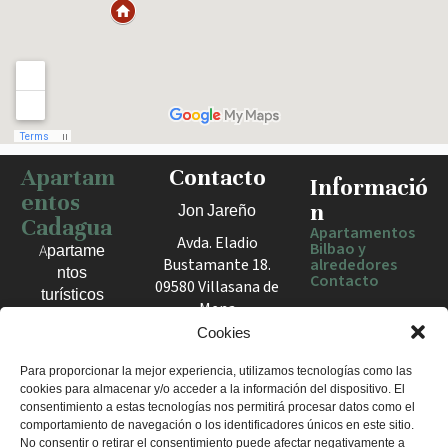
Apartam
Contacto
Haz clic para activar el mapa
Informació
entos
n
Jon Jareño
Cadagua
Apartamentos
Avda. Eladio
Bilbao y
Apartame
Bustamante 18.
alrededores
ntos
Contacto
09580 Villasana de
turísticos
Mena
en Bilbao,
España
Cookies
Berango y
el Valle
+34 675 602
Para proporcionar la mejor experiencia, utilizamos tecnologías como las
de Mena.
cookies para almacenar y/o acceder a la información del dispositivo. El
960
Estancias
consentimiento a estas tecnologías nos permitirá procesar datos como el
apartamentosc
cómodas
comportamiento de navegación o los identificadores únicos en este sitio.
adagua@gmail
No consentir o retirar el consentimiento puede afectar negativamente a