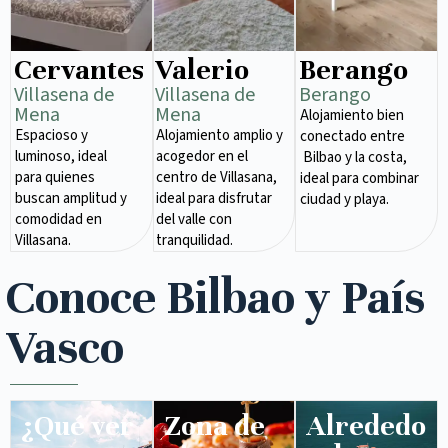
Cervantes
Valerio
Berango
Villasena de
Villasena de
Berango
Mena​
Mena​
Alojamiento bien
Espacioso y
Alojamiento amplio y
conectado entre
luminoso, ideal
acogedor en el
Bilbao y la costa,
para quienes
centro de Villasana,
ideal para combinar
buscan amplitud y
ideal para disfrutar
ciudad y playa.
comodidad en
del valle con
Villasana.
tranquilidad.
Conoce Bilbao y País
Vasco
¿Qué ver
Zona de
Alrededo