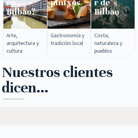
en
pintxos​
r de
Bilbao?
Bilbao
Arte,
Gastronomía y
Costa,
arquitectura y
tradición local
naturaleza y
cultura
pueblos
Nuestros clientes
dicen...