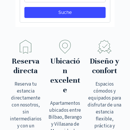
Reserva
Ubicació
Diseño y
directa
n
confort
excelent
Reserva tu
Espacios
e
estancia
cómodos y
directamente
equipados para
Apartamentos
con nosotros,
disfrutar de una
ubicados entre
sin
estancia
Bilbao, Berango
intermediarios
flexible,
y Villasana de
y con un
práctica y