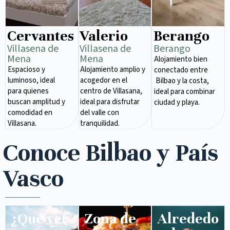
Cervantes
Valerio
Berango
Villasena de
Villasena de
Berango
Mena​
Mena​
Alojamiento bien
Espacioso y
Alojamiento amplio y
conectado entre
luminoso, ideal
acogedor en el
Bilbao y la costa,
para quienes
centro de Villasana,
ideal para combinar
buscan amplitud y
ideal para disfrutar
ciudad y playa.
comodidad en
del valle con
Villasana.
tranquilidad.
Conoce Bilbao y País
Vasco
¿Qué ver
Zona de
Alrededo