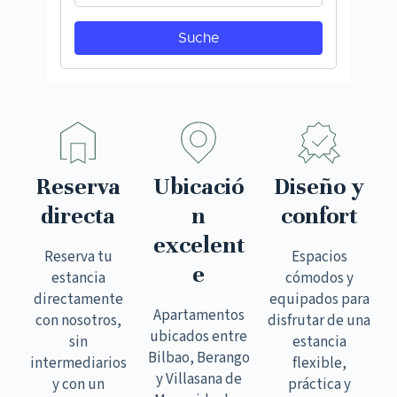
Reserva
Ubicació
Diseño y
directa
n
confort
excelent
Reserva tu
Espacios
e
estancia
cómodos y
directamente
equipados para
Apartamentos
con nosotros,
disfrutar de una
ubicados entre
sin
estancia
Bilbao, Berango
intermediarios
flexible,
y Villasana de
y con un
práctica y