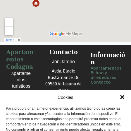
Apartam
Contacto
Haz clic para activar el mapa
Informació
entos
n
Jon Jareño
Cadagua
Apartamentos
Avda. Eladio
Bilbao y
Apartame
Bustamante 18.
alrededores
ntos
Contacto
09580 Villasana de
turísticos
Mena
en Bilbao,
España
Cookies
Berango y
el Valle
+34 675 602
Para proporcionar la mejor experiencia, utilizamos tecnologías como las
de Mena.
cookies para almacenar y/o acceder a la información del dispositivo. El
960
Estancias
consentimiento a estas tecnologías nos permitirá procesar datos como el
apartamentosc
cómodas
comportamiento de navegación o los identificadores únicos en este sitio.
adagua@gmail
No consentir o retirar el consentimiento puede afectar negativamente a