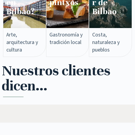
en
pintxos​
r de
Bilbao?
Bilbao
Arte,
Gastronomía y
Costa,
arquitectura y
tradición local
naturaleza y
cultura
pueblos
Nuestros clientes
dicen...