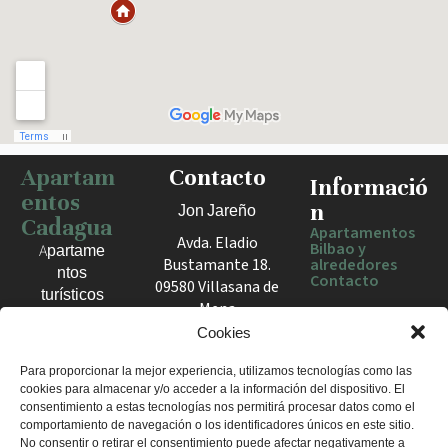
Apartam
Contacto
Haz clic para activar el mapa
Informació
entos
n
Jon Jareño
Cadagua
Apartamentos
Avda. Eladio
Bilbao y
Apartame
Bustamante 18.
alrededores
ntos
Contacto
09580 Villasana de
turísticos
Mena
en Bilbao,
España
Cookies
Berango y
el Valle
+34 675 602
Para proporcionar la mejor experiencia, utilizamos tecnologías como las
de Mena.
cookies para almacenar y/o acceder a la información del dispositivo. El
960
Estancias
consentimiento a estas tecnologías nos permitirá procesar datos como el
apartamentosc
cómodas
comportamiento de navegación o los identificadores únicos en este sitio.
adagua@gmail
No consentir o retirar el consentimiento puede afectar negativamente a