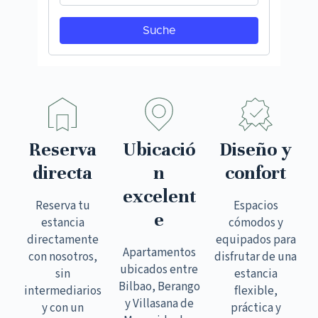
Reserva
Ubicació
Diseño y
directa
n
confort
excelent
Reserva tu
Espacios
e
estancia
cómodos y
directamente
equipados para
Apartamentos
con nosotros,
disfrutar de una
ubicados entre
sin
estancia
Bilbao, Berango
intermediarios
flexible,
y Villasana de
y con un
práctica y