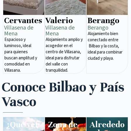
Cervantes
Valerio
Berango
Villasena de
Villasena de
Berango
Mena​
Mena​
Alojamiento bien
Espacioso y
Alojamiento amplio y
conectado entre
luminoso, ideal
acogedor en el
Bilbao y la costa,
para quienes
centro de Villasana,
ideal para combinar
buscan amplitud y
ideal para disfrutar
ciudad y playa.
comodidad en
del valle con
Villasana.
tranquilidad.
Conoce Bilbao y País
Vasco
¿Qué ver
Zona de
Alrededo