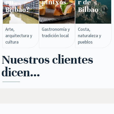
en
pintxos​
r de
Bilbao?
Bilbao
Arte,
Gastronomía y
Costa,
arquitectura y
tradición local
naturaleza y
cultura
pueblos
Nuestros clientes
dicen...