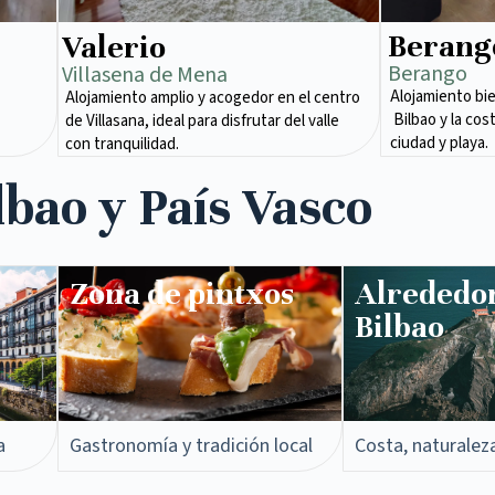
Berang
Valerio
Berango
Villasena de Mena​
Alojamiento bi
Alojamiento amplio y acogedor en el centro
Bilbao y la cos
de Villasana, ideal para disfrutar del valle
ciudad y playa.
con tranquilidad.
lbao y País Vasco
Zona de pintxos​
Alrededo
Bilbao
a
Gastronomía y tradición local
Costa, naturalez