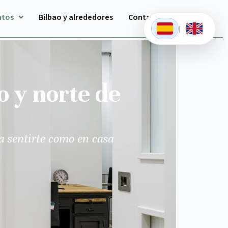
ntos
Bilbao y alrededores
Contacto
|
o y norte de
a sentirte como en casa