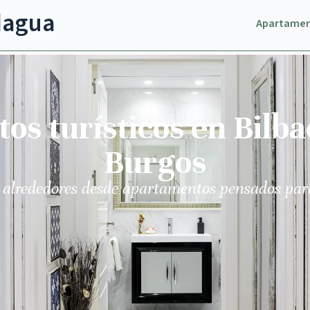
dagua
Apartame
s turísticos en Bilba
Burgos
 alrededores desde apartamentos pensados par