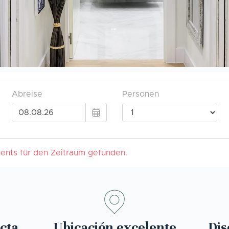
cta
Ubicación excelente
Dis