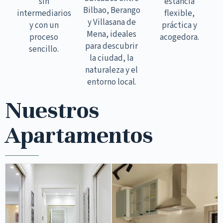
sin
estancia
Bilbao, Berango
intermediarios
flexible,
y Villasana de
y con un
práctica y
Mena, ideales
proceso
acogedora.
para descubrir
sencillo.
la ciudad, la
naturaleza y el
entorno local.
Nuestros
Apartamentos