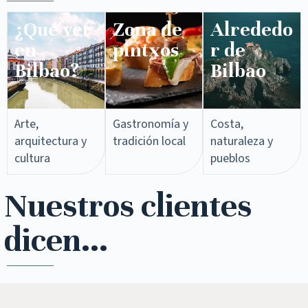
¿Qué ver
Zona de
Alrededo
en
pintxos​
r de
Bilbao?
Bilbao
Arte,
Gastronomía y
Costa,
arquitectura y
tradición local
naturaleza y
cultura
pueblos
Nuestros clientes
dicen...