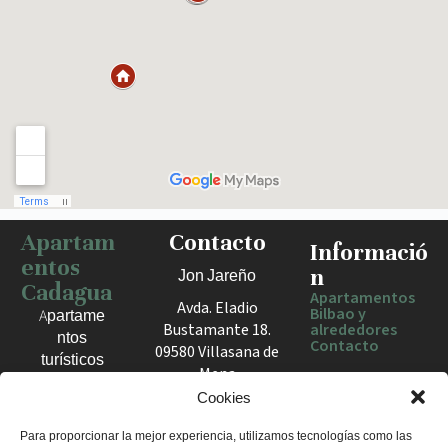
Apartam
Contacto
Haz clic para activar el mapa
Informació
entos
n
Jon Jareño
Cadagua
Apartamentos
Avda. Eladio
Bilbao y
Apartame
Bustamante 18.
alrededores
ntos
Contacto
09580 Villasana de
turísticos
Mena
en Bilbao,
España
Cookies
Berango y
el Valle
+34 675 602
Para proporcionar la mejor experiencia, utilizamos tecnologías como las