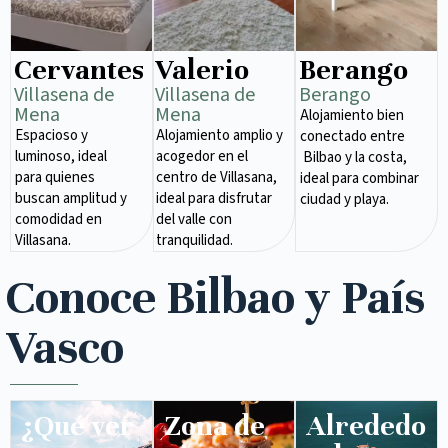
Cervantes
Valerio
Berango
Villasena de
Villasena de
Berango
Mena​
Mena​
Alojamiento bien
Espacioso y
Alojamiento amplio y
conectado entre
luminoso, ideal
acogedor en el
Bilbao y la costa,
para quienes
centro de Villasana,
ideal para combinar
buscan amplitud y
ideal para disfrutar
ciudad y playa.
comodidad en
del valle con
Villasana.
tranquilidad.
Conoce Bilbao y País
Vasco
¿Qué ver
Zona de
Alrededo