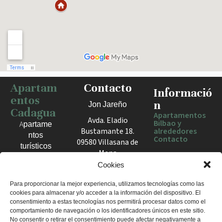
Apartam
Contacto
Haz clic para activar el mapa
Informació
entos
n
Jon Jareño
Cadagua
Apartamentos
Avda. Eladio
Bilbao y
Apartame
Bustamante 18.
alrededores
ntos
Contacto
09580 Villasana de
turísticos
Mena
en Bilbao,
España
Cookies
Berango y
el Valle
+34 675 602
Para proporcionar la mejor experiencia, utilizamos tecnologías como las
de Mena.
cookies para almacenar y/o acceder a la información del dispositivo. El
960
Estancias
consentimiento a estas tecnologías nos permitirá procesar datos como el
apartamentosc
cómodas
comportamiento de navegación o los identificadores únicos en este sitio.
adagua@gmail
No consentir o retirar el consentimiento puede afectar negativamente a