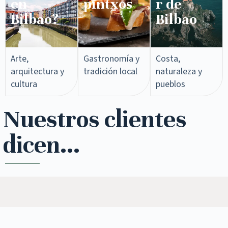
en
pintxos​
r de
Bilbao?
Bilbao
Arte,
Gastronomía y
Costa,
arquitectura y
tradición local
naturaleza y
cultura
pueblos
Nuestros clientes
dicen...