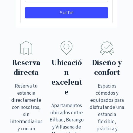
Reserva
Ubicació
Diseño y
directa
n
confort
excelent
Reserva tu
Espacios
e
estancia
cómodos y
directamente
equipados para
Apartamentos
con nosotros,
disfrutar de una
ubicados entre
sin
estancia
Bilbao, Berango
intermediarios
flexible,
y Villasana de
y con un
práctica y