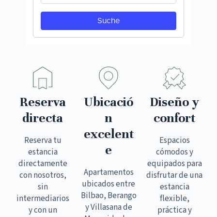
Reserva
Ubicació
Diseño y
directa
n
confort
excelent
Reserva tu
Espacios
e
estancia
cómodos y
directamente
equipados para
Apartamentos
con nosotros,
disfrutar de una
ubicados entre
sin
estancia
Bilbao, Berango
intermediarios
flexible,
y Villasana de
y con un
práctica y