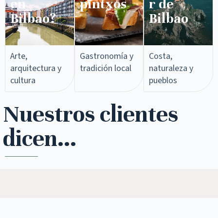
en
pintxos​
r de
Bilbao?
Bilbao
Arte,
Gastronomía y
Costa,
arquitectura y
tradición local
naturaleza y
cultura
pueblos
Nuestros clientes
dicen...