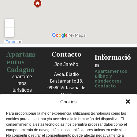
Apartam
Contacto
Haz clic para activar el mapa
Informació
entos
n
Jon Jareño
Cadagua
Apartamentos
Avda. Eladio
Bilbao y
Apartame
Bustamante 18.
alrededores
ntos
Contacto
09580 Villasana de
turísticos
Mena
en Bilbao,
España
Cookies
Berango y
el Valle
+34 675 602
Para proporcionar la mejor experiencia, utilizamos tecnologías como las
de Mena.
cookies para almacenar y/o acceder a la información del dispositivo. El
960
Estancias
consentimiento a estas tecnologías nos permitirá procesar datos como el
apartamentosc
cómodas
comportamiento de navegación o los identificadores únicos en este sitio.
adagua@gmail
No consentir o retirar el consentimiento puede afectar negativamente a