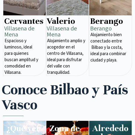
Cervantes
Valerio
Berango
Villasena de
Villasena de
Berango
Mena​
Mena​
Alojamiento bien
Espacioso y
Alojamiento amplio y
conectado entre
luminoso, ideal
acogedor en el
Bilbao y la costa,
para quienes
centro de Villasana,
ideal para combinar
buscan amplitud y
ideal para disfrutar
ciudad y playa.
comodidad en
del valle con
Villasana.
tranquilidad.
Conoce Bilbao y País
Vasco
¿Qué ver
Zona de
Alrededo