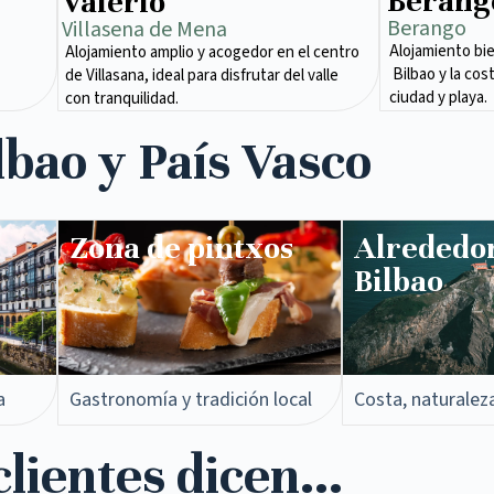
Berang
Valerio
Berango
Villasena de Mena​
Alojamiento bi
Alojamiento amplio y acogedor en el centro
Bilbao y la cos
de Villasana, ideal para disfrutar del valle
ciudad y playa.
con tranquilidad.
lbao y País Vasco
Zona de pintxos​
Alrededo
Bilbao
a
Gastronomía y tradición local
Costa, naturalez
lientes dicen...