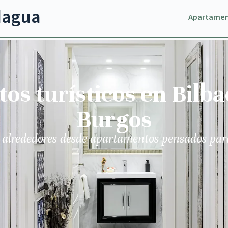
dagua
Apartame
s turísticos en Bilba
Burgos
 alrededores desde apartamentos pensados par