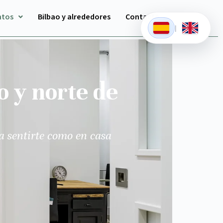
ntos
Bilbao y alrededores
Contacto
|
o y norte de
a sentirte como en casa