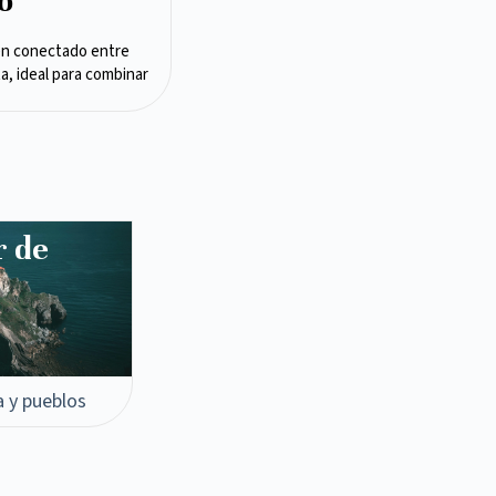
o
en conectado entre
ta, ideal para combinar
r de
a y pueblos