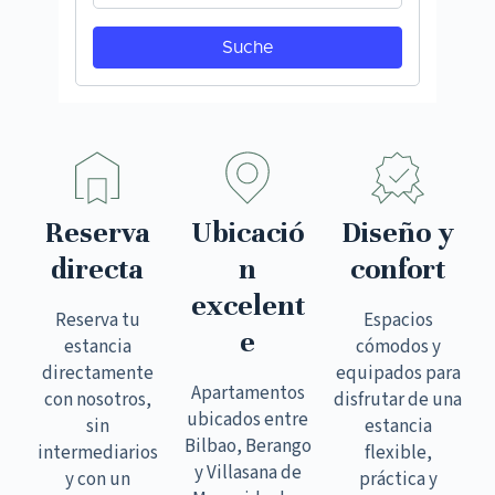
Reserva
Ubicació
Diseño y
directa
n
confort
excelent
Reserva tu
Espacios
e
estancia
cómodos y
directamente
equipados para
Apartamentos
con nosotros,
disfrutar de una
ubicados entre
sin
estancia
Bilbao, Berango
intermediarios
flexible,
y Villasana de
y con un
práctica y