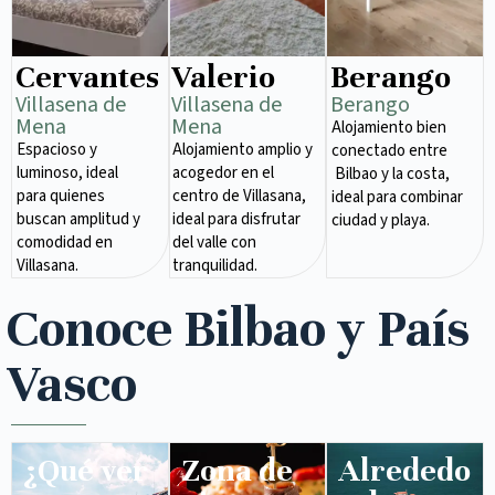
Cervantes
Valerio
Berango
Villasena de
Villasena de
Berango
Mena​
Mena​
Alojamiento bien
Espacioso y
Alojamiento amplio y
conectado entre
luminoso, ideal
acogedor en el
Bilbao y la costa,
para quienes
centro de Villasana,
ideal para combinar
buscan amplitud y
ideal para disfrutar
ciudad y playa.
comodidad en
del valle con
Villasana.
tranquilidad.
Conoce Bilbao y País
Vasco
¿Qué ver
Zona de
Alrededo