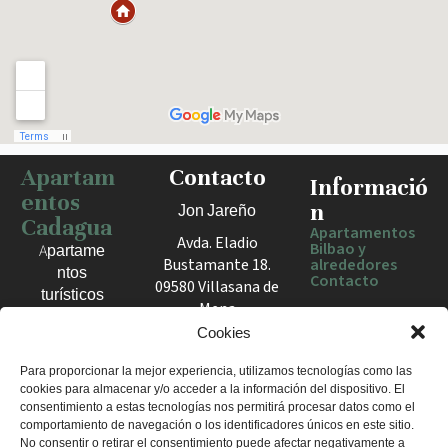
Apartam
Contacto
Haz clic para activar el mapa
Informació
entos
n
Jon Jareño
Cadagua
Apartamentos
Avda. Eladio
Bilbao y
Apartame
Bustamante 18.
alrededores
ntos
Contacto
09580 Villasana de
turísticos
Mena
en Bilbao,
España
Cookies
Berango y
el Valle
+34 675 602
Para proporcionar la mejor experiencia, utilizamos tecnologías como las
de Mena.
cookies para almacenar y/o acceder a la información del dispositivo. El
960
Estancias
consentimiento a estas tecnologías nos permitirá procesar datos como el
apartamentosc
cómodas
comportamiento de navegación o los identificadores únicos en este sitio.
adagua@gmail
No consentir o retirar el consentimiento puede afectar negativamente a