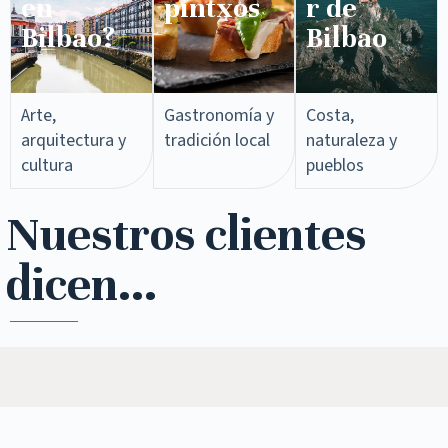
en
pintxos​
r de
Bilbao?
Bilbao
Arte,
Gastronomía y
Costa,
arquitectura y
tradición local
naturaleza y
cultura
pueblos
Nuestros clientes
dicen...