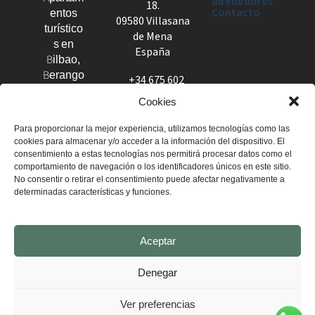
alrededores
18.
Contacto
entos
09580 Villasana
turístico
de Mena
s en
España
Bilbao,
Berango
+34 675 602
y el
960
Cookies
Valle de
apartamento
Mena.
Para proporcionar la mejor experiencia, utilizamos tecnologías como las
scadagua@g
Estanci
cookies para almacenar y/o acceder a la información del dispositivo. El
mail.com
as
consentimiento a estas tecnologías nos permitirá procesar datos como el
cómoda
comportamiento de navegación o los identificadores únicos en este sitio.
No consentir o retirar el consentimiento puede afectar negativamente a
s para
determinadas características y funciones.
descubri
r el País
Vasco
Aceptar
con total
libertad.
Denegar
AVISO
|
POLÍTICA DE
|
CONDICIONES
|
POLÍTICA DE
LEGAL
PRIVACIDAD
GENERALES
COOKIES
Ver preferencias