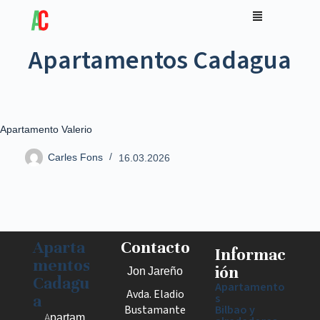
Apartamentos Cadagua
Apartamento Valerio
Carles Fons
16.03.2026
Aparta
Contacto
Informac
mentos
ión
Jon Jareño
Cadagu
Apartamento
Avda. Eladio
a
s
Bustamante
Bilbao y
Apartam