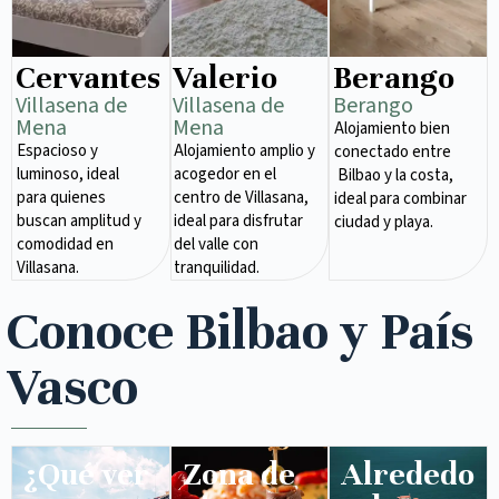
Cervantes
Valerio
Berango
Villasena de
Villasena de
Berango
Mena​
Mena​
Alojamiento bien
Espacioso y
Alojamiento amplio y
conectado entre
luminoso, ideal
acogedor en el
Bilbao y la costa,
para quienes
centro de Villasana,
ideal para combinar
buscan amplitud y
ideal para disfrutar
ciudad y playa.
comodidad en
del valle con
Villasana.
tranquilidad.
Conoce Bilbao y País
Vasco
¿Qué ver
Zona de
Alrededo