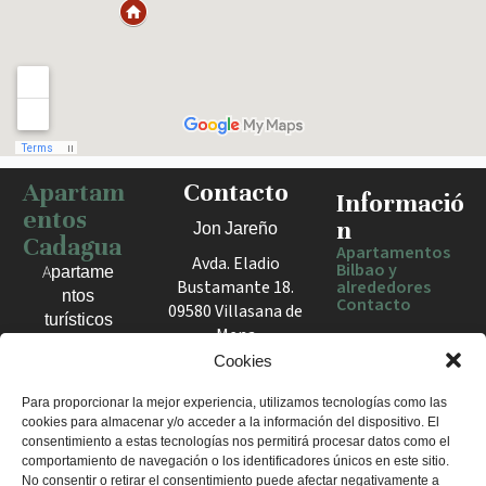
Apartam
Contacto
Haz clic para activar el mapa
Informació
entos
n
Jon Jareño
Cadagua
Apartamentos
Avda. Eladio
Bilbao y
Apartame
Bustamante 18.
alrededores
ntos
Contacto
09580 Villasana de
turísticos
Mena
en Bilbao,
España
Cookies
Berango y
el Valle
+34 675 602
Para proporcionar la mejor experiencia, utilizamos tecnologías como las
de Mena.
cookies para almacenar y/o acceder a la información del dispositivo. El
960
Estancias
consentimiento a estas tecnologías nos permitirá procesar datos como el
apartamentosc
cómodas
comportamiento de navegación o los identificadores únicos en este sitio.
adagua@gmail
No consentir o retirar el consentimiento puede afectar negativamente a