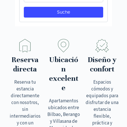
Reserva
Ubicació
Diseño y
directa
n
confort
excelent
Reserva tu
Espacios
e
estancia
cómodos y
directamente
equipados para
Apartamentos
con nosotros,
disfrutar de una
ubicados entre
sin
estancia
Bilbao, Berango
intermediarios
flexible,
y Villasana de
y con un
práctica y