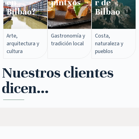
en
pintxos​
r de
Bilbao?
Bilbao
Arte,
Gastronomía y
Costa,
arquitectura y
tradición local
naturaleza y
cultura
pueblos
Nuestros clientes
dicen...