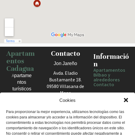
Apartam
Contacto
Haz clic para activar el mapa
Informació
entos
n
Jon Jareño
Cadagua
Apartamentos
Avda. Eladio
Bilbao y
Apartame
Bustamante 18.
alrededores
ntos
Contacto
09580 Villasana de
turísticos
Mena
en Bilbao,
España
Cookies
Berango y
el Valle
+34 675 602
Para proporcionar la mejor experiencia, utilizamos tecnologías como las
de Mena.
cookies para almacenar y/o acceder a la información del dispositivo. El
960
Estancias
consentimiento a estas tecnologías nos permitirá procesar datos como el
apartamentosc
cómodas
comportamiento de navegación o los identificadores únicos en este sitio.
adagua@gmail
No consentir o retirar el consentimiento puede afectar negativamente a