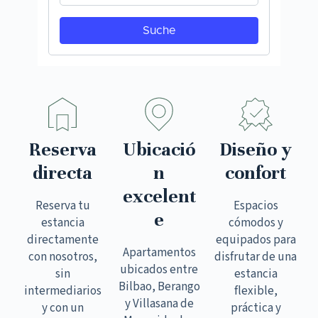
Reserva
Ubicació
Diseño y
directa
n
confort
excelent
Reserva tu
Espacios
e
estancia
cómodos y
directamente
equipados para
Apartamentos
con nosotros,
disfrutar de una
ubicados entre
sin
estancia
Bilbao, Berango
intermediarios
flexible,
y Villasana de
y con un
práctica y