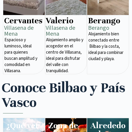
Cervantes
Valerio
Berango
Villasena de
Villasena de
Berango
Mena​
Mena​
Alojamiento bien
Espacioso y
Alojamiento amplio y
conectado entre
luminoso, ideal
acogedor en el
Bilbao y la costa,
para quienes
centro de Villasana,
ideal para combinar
buscan amplitud y
ideal para disfrutar
ciudad y playa.
comodidad en
del valle con
Villasana.
tranquilidad.
Conoce Bilbao y País
Vasco
¿Qué ver
Zona de
Alrededo