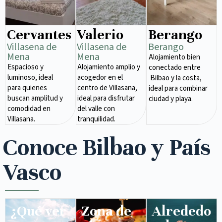
Cervantes
Valerio
Berango
Villasena de
Villasena de
Berango
Mena​
Mena​
Alojamiento bien
Espacioso y
Alojamiento amplio y
conectado entre
luminoso, ideal
acogedor en el
Bilbao y la costa,
para quienes
centro de Villasana,
ideal para combinar
buscan amplitud y
ideal para disfrutar
ciudad y playa.
comodidad en
del valle con
Villasana.
tranquilidad.
Conoce Bilbao y País
Vasco
¿Qué ver
Zona de
Alrededo