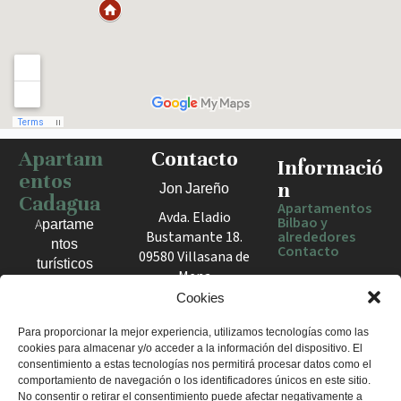
Apartam
Contacto
Haz clic para activar el mapa
Informació
entos
n
Jon Jareño
Cadagua
Apartamentos
Avda. Eladio
Bilbao y
Apartame
Bustamante 18.
alrededores
ntos
Contacto
09580 Villasana de
turísticos
Mena
en Bilbao,
España
Cookies
Berango y
el Valle
+34 675 602
Para proporcionar la mejor experiencia, utilizamos tecnologías como las
de Mena.
cookies para almacenar y/o acceder a la información del dispositivo. El
960
Estancias
consentimiento a estas tecnologías nos permitirá procesar datos como el
apartamentosc
cómodas
comportamiento de navegación o los identificadores únicos en este sitio.
adagua@gmail
No consentir o retirar el consentimiento puede afectar negativamente a