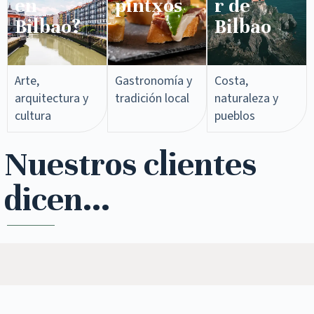
en
pintxos​
r de
Bilbao?
Bilbao
Arte,
Gastronomía y
Costa,
arquitectura y
tradición local
naturaleza y
cultura
pueblos
Nuestros clientes
dicen...