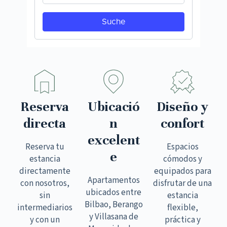
Reserva
Ubicació
Diseño y
directa
n
confort
excelent
Reserva tu
Espacios
e
estancia
cómodos y
directamente
equipados para
Apartamentos
con nosotros,
disfrutar de una
ubicados entre
sin
estancia
Bilbao, Berango
intermediarios
flexible,
y Villasana de
y con un
práctica y